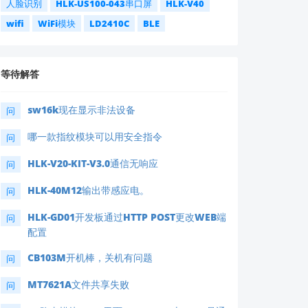
人脸识别
HLK-US100-043串口屏
HLK-V40
wifi
WiFi模块
LD2410C
BLE
等待解答
sw16k现在显示非法设备
问
哪一款指纹模块可以用安全指令
问
HLK-V20-KIT-V3.0通信无响应
问
HLK-40M12输出带感应电。
问
HLK-GD01开发板通过HTTP POST更改WEB端
问
配置
CB103M开机棒，关机有问题
问
MT7621A文件共享失败
问