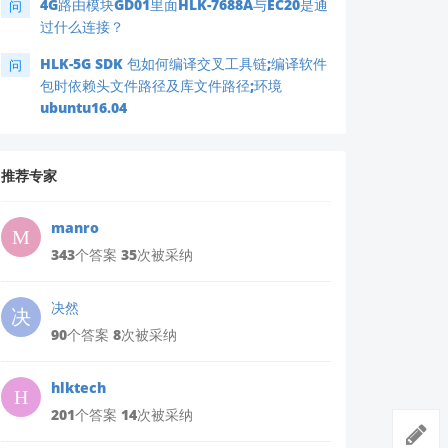
4G路由模块GD01里面HLK-7688A与EC20是通
问
过什么连接？
HLK-5G SDK 包如何编译交叉工具链;编译软件
问
包时依赖头文件路径及库文件路径;环境
ubuntu16.04
推荐专家
manro
343个答案 35次被采纳
决然
90个答案 8次被采纳
hlktech
201个答案 14次被采纳