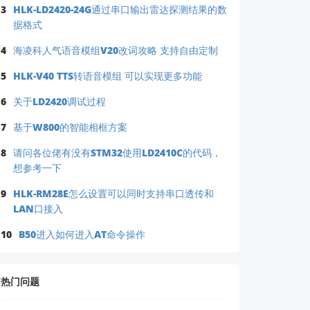
3
HLK-LD2420-24G通过串口输出雷达探测结果的数
据格式
4
海凌科人气语音模组V20改词攻略 支持自由定制
5
HLK-V40 TTS转语音模组 可以实现更多功能
6
关于LD2420调试过程
7
基于W800的智能相框方案
8
请问各位佬有没有STM32使用LD2410C的代码，
想参考一下
9
HLK-RM28E怎么设置可以同时支持串口透传和
LAN口接入
10
B50进入如何进入AT命令操作
热门问题