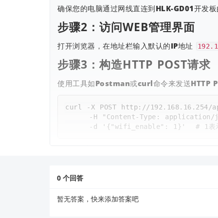
确保您的电脑通过网线直连到HLK-GD01开发
步骤2：访问WEB管理界面
打开浏览器，在地址栏输入默认的IP地址
192.1
步骤3：构造HTTP POST请求
使用工具如Postman或curl命令来发送HTTP
curl -X POST http://192.168.16.254/ap
     -H "Content-Type: application/json" \

示例代码
如果您更倾向于使用Python脚本，可以参考以
0
个回答
import requests

暂无答案，快来添加答案吧
url = "http://192.168.16.254/api/conf