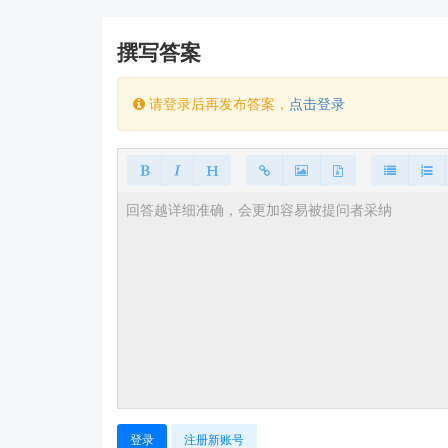
headers = {

    "Content-Type": "application/json"

撰写答案
}

data = {

    "wifi_enable": 1  # 1表示开启WiFi，0表示关闭WiFi

请登录后再发布答案，
点击登录
}

response = requests.post(url, headers
if response.status_code == 200:

    print("WiFi配置成功更新")

else:

注意事项
确认API路径
：上述示例中的API路径
/api
认证信息
：某些设备可能需要在请求中包含
如有任何疑问或需要进一步的技术支持，请随时
希望这些信息能帮助到您！如果还有其他问题，
登录
注册新账号