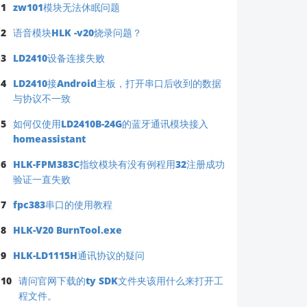
1
zw101模块无法休眠问题
2
语音模块HLK -v20烧录问题？
3
LD2410设备连接失败
4
LD2410接Android主板，打开串口后收到的数据
与协议不一致
5
如何仅使用LD2410B-24G的蓝牙通讯模块接入
homeassistant
6
HLK-FPM383C指纹模块有没有例程用32注册成功
验证一直失败
7
fpc383串口的使用教程
8
HLK-V20 BurnTool.exe
9
HLK-LD1115H通讯协议的疑问
10
请问官网下载的ty SDK文件夹该用什么来打开工
程文件。