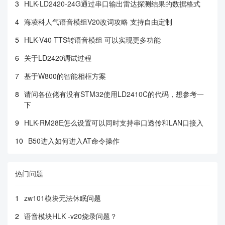
3
HLK-LD2420-24G通过串口输出雷达探测结果的数据格式
4
海凌科人气语音模组V20改词攻略 支持自由定制
5
HLK-V40 TTS转语音模组 可以实现更多功能
6
关于LD2420调试过程
7
基于W800的智能相框方案
8
请问各位佬有没有STM32使用LD2410C的代码，想参考一
下
9
HLK-RM28E怎么设置可以同时支持串口透传和LAN口接入
10
B50进入如何进入AT命令操作
热门问题
1
zw101模块无法休眠问题
2
语音模块HLK -v20烧录问题？