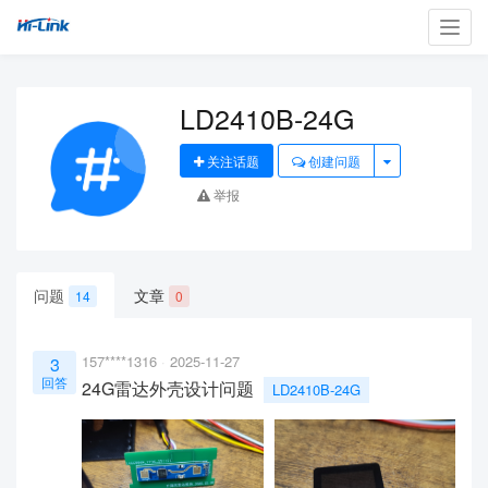
Toggl
navig
LD2410B-24G
关注话题
创建问题
举报
问题
文章
14
0
157****1316
2025-11-27
3
回答
24G雷达外壳设计问题
LD2410B-24G