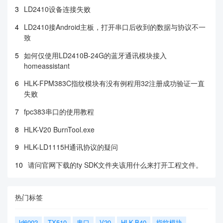
3
LD2410设备连接失败
4
LD2410接Android主板，打开串口后收到的数据与协议不一
致
5
如何仅使用LD2410B-24G的蓝牙通讯模块接入
homeassistant
6
HLK-FPM383C指纹模块有没有例程用32注册成功验证一直
失败
7
fpc383串口的使用教程
8
HLK-V20 BurnTool.exe
9
HLK-LD1115H通讯协议的疑问
10
请问官网下载的ty SDK文件夹该用什么来打开工程文件。
热门标签
ld6002
TX510
串口
V20
HLK-B40
指纹模块