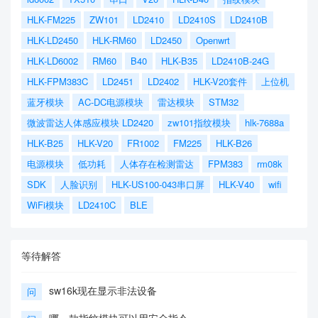
HLK-FM225
ZW101
LD2410
LD2410S
LD2410B
HLK-LD2450
HLK-RM60
LD2450
Openwrt
HLK-LD6002
RM60
B40
HLK-B35
LD2410B-24G
HLK-FPM383C
LD2451
LD2402
HLK-V20套件
上位机
蓝牙模块
AC-DC电源模块
雷达模块
STM32
微波雷达人体感应模块 LD2420
zw101指纹模块
hlk-7688a
HLK-B25
HLK-V20
FR1002
FM225
HLK-B26
电源模块
低功耗
人体存在检测雷达
FPM383
rm08k
SDK
人脸识别
HLK-US100-043串口屏
HLK-V40
wifi
WiFi模块
LD2410C
BLE
等待解答
sw16k现在显示非法设备
问
哪一款指纹模块可以用安全指令