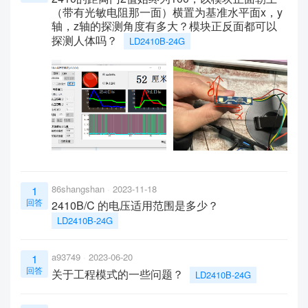
（带有光敏电阻那一面）横置为基准水平面x，y
轴，z轴的探测角度有多大？模块正反面都可以
探测人体吗？
LD2410B-24G
86shangshan
2023-11-18
1
回答
2410B/C 的电压适用范围是多少？
LD2410B-24G
a93749
2023-06-20
1
回答
关于工程模式的一些问题？
LD2410B-24G