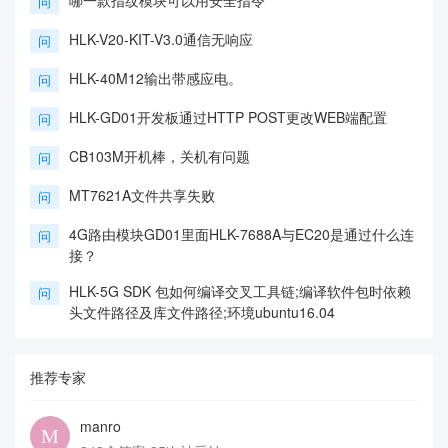
问
HLK-V20-KIT-V3.0通信无响应
问
HLK-40M12输出带感应电。
问
HLK-GD01开发板通过HTTP POST更改WEB端配置
问
CB103M开机棒，关机有问题
问
MT7621A文件共享失败
问
4G路由模块GD01里面HLK-7688A与EC20是通过什么连
问
接？
HLK-5G SDK 包如何编译交叉工具链;编译软件包时依赖
问
头文件路径及库文件路径;环境ubuntu16.04
推荐专家
manro