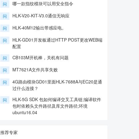
哪一款指纹模块可以用安全指令
问
HLK-V20-KIT-V3.0通信无响应
问
HLK-40M12输出带感应电。
问
HLK-GD01开发板通过HTTP POST更改WEB端
问
配置
CB103M开机棒，关机有问题
问
MT7621A文件共享失败
问
4G路由模块GD01里面HLK-7688A与EC20是通
问
过什么连接？
HLK-5G SDK 包如何编译交叉工具链;编译软件
问
包时依赖头文件路径及库文件路径;环境
ubuntu16.04
推荐专家