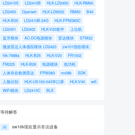
LD2410S
LD2410B
HLK-LD2450
HLK-RM60
LD2450
Openwrt
HLK-LD6002
RM60
B40
HLK-B35
LD2410B-24G
HLK-FPM383C
LD2451
LD2402
HLK-V20套件
上位机
蓝牙模块
AC-DC电源模块
雷达模块
STM32
微波雷达人体感应模块 LD2420
zw101指纹模块
hlk-7688a
HLK-B25
HLK-V20
FR1002
FM225
HLK-B26
电源模块
低功耗
人体存在检测雷达
FPM383
rm08k
SDK
人脸识别
HLK-US100-043串口屏
HLK-V40
wifi
WiFi模块
LD2410C
BLE
等待解答
sw16k现在显示非法设备
问