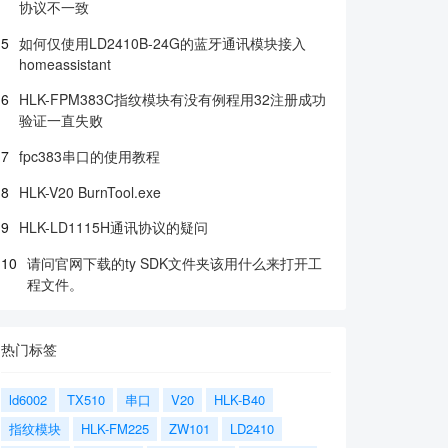
协议不一致
5
如何仅使用LD2410B-24G的蓝牙通讯模块接入
homeassistant
6
HLK-FPM383C指纹模块有没有例程用32注册成功
验证一直失败
7
fpc383串口的使用教程
8
HLK-V20 BurnTool.exe
9
HLK-LD1115H通讯协议的疑问
10
请问官网下载的ty SDK文件夹该用什么来打开工
程文件。
热门标签
ld6002
TX510
串口
V20
HLK-B40
指纹模块
HLK-FM225
ZW101
LD2410