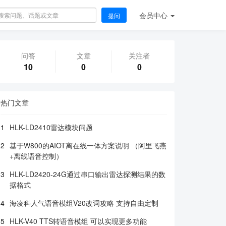
会员
中心
提问
问答
文章
关注者
10
0
0
热门文章
1
HLK-LD2410雷达模块问题
2
基于W800的AIOT离在线一体方案说明 （阿里飞燕
+离线语音控制）
3
HLK-LD2420-24G通过串口输出雷达探测结果的数
据格式
4
海凌科人气语音模组V20改词攻略 支持自由定制
5
HLK-V40 TTS转语音模组 可以实现更多功能