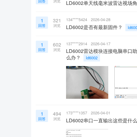
回答
浏览
LD6002单天线毫米波雷达视场
134****5424
2026-04-28
1
321
回答
浏览
LD6002是否有最新固件？
ld60
137****2914
2026-04-17
1
602
回答
浏览
LD6002雷达模块连接电脑串口
么办？
ld6002
173****1357
2026-04-01
1
494
回答
浏览
LD6002串口一直输出这些是什