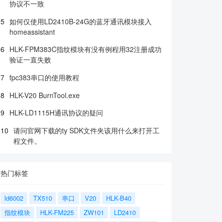
协议不一致
5
如何仅使用LD2410B-24G的蓝牙通讯模块接入
homeassistant
6
HLK-FPM383C指纹模块有没有例程用32注册成功
验证一直失败
7
fpc383串口的使用教程
8
HLK-V20 BurnTool.exe
9
HLK-LD1115H通讯协议的疑问
10
请问官网下载的ty SDK文件夹该用什么来打开工
程文件。
热门标签
ld6002
TX510
串口
V20
HLK-B40
指纹模块
HLK-FM225
ZW101
LD2410