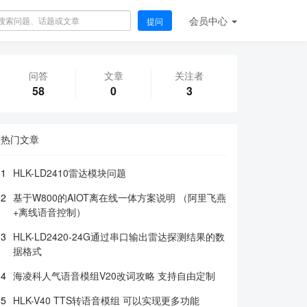
会员
中心
提问
问答
文章
关注者
58
0
3
热门文章
1
HLK-LD2410雷达模块问题
2
基于W800的AIOT离在线一体方案说明 （阿里飞燕
+离线语音控制）
3
HLK-LD2420-24G通过串口输出雷达探测结果的数
据格式
4
海凌科人气语音模组V20改词攻略 支持自由定制
5
HLK-V40 TTS转语音模组 可以实现更多功能