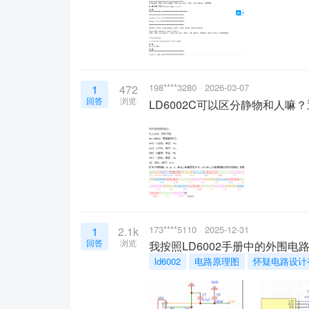
198****3280
2026-03-07
1
472
回答
浏览
LD6002C可以区分静物和人嘛
173****5110
2025-12-31
1
2.1k
回答
浏览
我按照LD6002手册中的外围
ld6002
电路原理图
怀疑电路设计