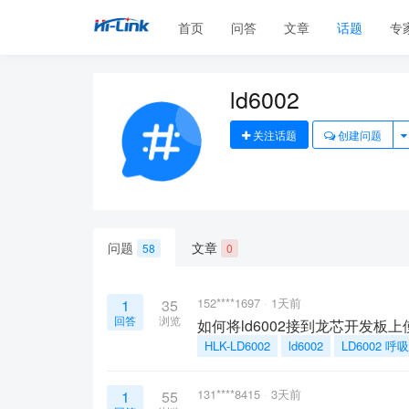
首页
问答
文章
话题
专
ld6002
关注话题
创建问题
问题
文章
58
0
152****1697
1天前
1
35
回答
浏览
如何将ld6002接到龙芯开发板
HLK-LD6002
ld6002
LD6002 
131****8415
3天前
1
55