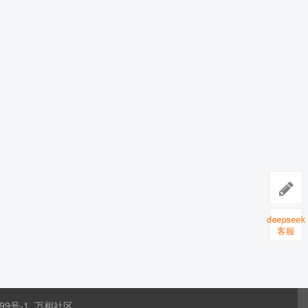
deepsee
客服
99号-1
万相社区