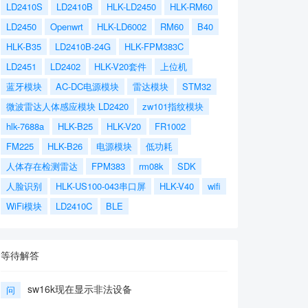
LD2410S
LD2410B
HLK-LD2450
HLK-RM60
LD2450
Openwrt
HLK-LD6002
RM60
B40
HLK-B35
LD2410B-24G
HLK-FPM383C
LD2451
LD2402
HLK-V20套件
上位机
蓝牙模块
AC-DC电源模块
雷达模块
STM32
微波雷达人体感应模块 LD2420
zw101指纹模块
hlk-7688a
HLK-B25
HLK-V20
FR1002
FM225
HLK-B26
电源模块
低功耗
人体存在检测雷达
FPM383
rm08k
SDK
人脸识别
HLK-US100-043串口屏
HLK-V40
wifi
WiFi模块
LD2410C
BLE
等待解答
sw16k现在显示非法设备
问