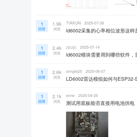
TIAKUN
2025-07-26
1
1.9k
回答
浏览
ld6002采集的心率相位波形这
zjczjc
2025-07-14
1
2.4k
回答
浏览
ld6002模块需要用到哪些软件
simple25
2025-06-07
1
2.6k
回答
浏览
LD6002雷达模组如何与ESP32-
enne
2025-04-25
1
2.1k
回答
浏览
测试用底板能否直接用电池供电