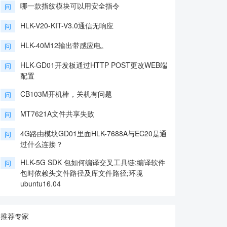
哪一款指纹模块可以用安全指令
问
HLK-V20-KIT-V3.0通信无响应
问
HLK-40M12输出带感应电。
问
HLK-GD01开发板通过HTTP POST更改WEB端
问
配置
CB103M开机棒，关机有问题
问
MT7621A文件共享失败
问
4G路由模块GD01里面HLK-7688A与EC20是通
问
过什么连接？
HLK-5G SDK 包如何编译交叉工具链;编译软件
问
包时依赖头文件路径及库文件路径;环境
ubuntu16.04
推荐专家