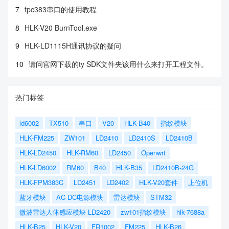
7
fpc383串口的使用教程
8
HLK-V20 BurnTool.exe
9
HLK-LD1115H通讯协议的疑问
10
请问官网下载的ty SDK文件夹该用什么来打开工程文件。
热门标签
ld6002
TX510
串口
V20
HLK-B40
指纹模块
HLK-FM225
ZW101
LD2410
LD2410S
LD2410B
HLK-LD2450
HLK-RM60
LD2450
Openwrt
HLK-LD6002
RM60
B40
HLK-B35
LD2410B-24G
HLK-FPM383C
LD2451
LD2402
HLK-V20套件
上位机
蓝牙模块
AC-DC电源模块
雷达模块
STM32
微波雷达人体感应模块 LD2420
zw101指纹模块
hlk-7688a
HLK-B25
HLK-V20
FR1002
FM225
HLK-B26