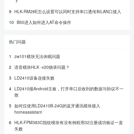
下
9
HLK-RM28E怎么设置可以同时支持串口透传和LAN口接入
10
B50进入如何进入AT命令操作
热门问题
1
zw101模块无法休眠问题
2
语音模块HLK -v20烧录问题？
3
LD2410设备连接失败
4
LD2410接Android主板，打开串口后收到的数据与协议不一
致
5
如何仅使用LD2410B-24G的蓝牙通讯模块接入
homeassistant
6
HLK-FPM383C指纹模块有没有例程用32注册成功验证一直
失败