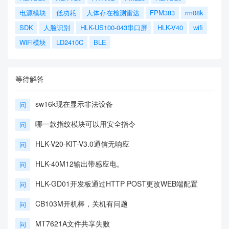
电源模块
低功耗
人体存在检测雷达
FPM383
rm08k
SDK
人脸识别
HLK-US100-043串口屏
HLK-V40
wifi
WiFi模块
LD2410C
BLE
等待解答
sw16k现在显示非法设备
问
哪一款指纹模块可以用安全指令
问
HLK-V20-KIT-V3.0通信无响应
问
HLK-40M12输出带感应电。
问
HLK-GD01开发板通过HTTP POST更改WEB端配置
问
CB103M开机棒，关机有问题
问
MT7621A文件共享失败
问