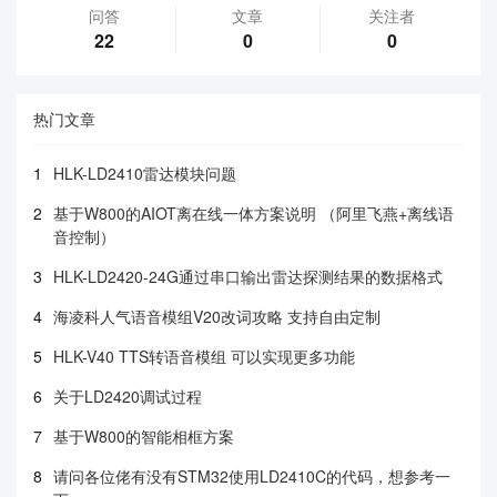
问答
文章
关注者
22
0
0
热门文章
1
HLK-LD2410雷达模块问题
2
基于W800的AIOT离在线一体方案说明 （阿里飞燕+离线语
音控制）
3
HLK-LD2420-24G通过串口输出雷达探测结果的数据格式
4
海凌科人气语音模组V20改词攻略 支持自由定制
5
HLK-V40 TTS转语音模组 可以实现更多功能
6
关于LD2420调试过程
7
基于W800的智能相框方案
8
请问各位佬有没有STM32使用LD2410C的代码，想参考一