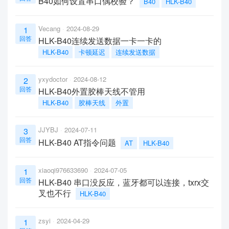
B40如何设置串口偶校验？
B40
HLK-B40
Vecang
2024-08-29
1
回答
HLK-B40连续发送数据一卡一卡的
HLK-B40
卡顿延迟
连续发送数据
yxydoctor
2024-08-12
2
回答
HLK-B40外置胶棒天线不管用
HLK-B40
胶棒天线
外置
JJYBJ
2024-07-11
3
回答
HLK-B40 AT指令问题
AT
HLK-B40
xiaoqi976633690
2024-07-05
1
回答
HLK-B40 串口没反应，蓝牙都可以连接，txrx交
叉也不行
HLK-B40
zsyi
2024-04-29
1