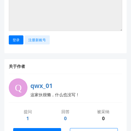
注支持AES或RSA加密。
3.
解决方案与建议
针对您的需求，建议如下：
登录
注册新账号
如果您需要使用AES或RSA加密功能，请更换为支持
这些功能的模块，例如
HLK-ZW20
或
HLK-
FPM383C
。
对于现有ZW0623模块，可以继续用于非加密场
关于作者
景，或者联系我们的技术支持团队确认是否有固件
升级选项。
qwx_01
这家伙很懒，什么也没写！
4.
下一步操作
如果您决定更换模块，可以通过以下链接查看相关产品
提问
回答
被采纳
的详细资料：
1
0
0
HLK-ZW20产品页面