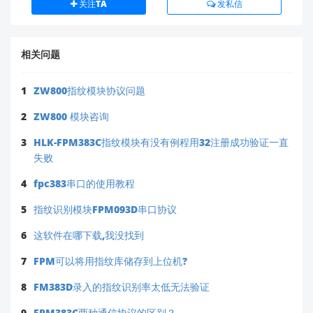
关注TA
发私信
HLK-FPM383C产品页面
如果您需要进一步的技术支持或帮助，请随时联系我
们！
相关问题
1
ZW800指纹模块协议问题
2
ZW800 模块咨询
3
HLK-FPM383C指纹模块有没有例程用32注册成功验证一直
失败
4
fpc383串口的使用教程
5
指纹识别模块FPM093D串口协议
6
这软件在哪下载,我没找到
7
FPM可以将用指纹库储存到上位机?
8
FM383D录入的指纹识别率太低无法验证
9
FPM383C两种通信协议的区别？