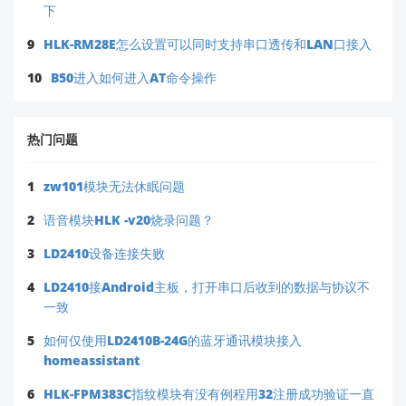
下
9
HLK-RM28E怎么设置可以同时支持串口透传和LAN口接入
10
B50进入如何进入AT命令操作
热门问题
1
zw101模块无法休眠问题
2
语音模块HLK -v20烧录问题？
3
LD2410设备连接失败
4
LD2410接Android主板，打开串口后收到的数据与协议不
一致
5
如何仅使用LD2410B-24G的蓝牙通讯模块接入
homeassistant
6
HLK-FPM383C指纹模块有没有例程用32注册成功验证一直