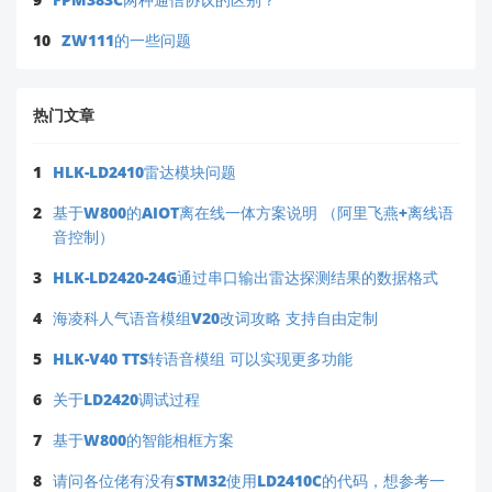
10
ZW111的一些问题
热门文章
1
HLK-LD2410雷达模块问题
2
基于W800的AIOT离在线一体方案说明 （阿里飞燕+离线语
音控制）
3
HLK-LD2420-24G通过串口输出雷达探测结果的数据格式
4
海凌科人气语音模组V20改词攻略 支持自由定制
5
HLK-V40 TTS转语音模组 可以实现更多功能
6
关于LD2420调试过程
7
基于W800的智能相框方案
8
请问各位佬有没有STM32使用LD2410C的代码，想参考一