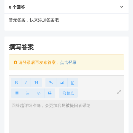
0
2.
个回答
关于ZW0623的问题
暂无答案，快来添加答案吧
您提到的
ZW0623
模块可能不支持高级加密功能（如
AES或RSA）。结合您的描述“设置了安全等级后获取秘
钥是无效值”，这通常是因为：
ZW0623模块可能仅支持基础加密等级（如
撰写答案
Level
或
），这些等级并不支持安全指令集。
0
Level 1
如果您尝试在不支持的模块上启用高级加密功能，
请登录后再发布答案，
点击登录
系统可能会返回无效值或报错。
您可以参考以下步骤验证模块是否支持安全指令：
读取加密等级
：
预览
使用
指令查询当前模块的加
PS_ReadINFpage
密等级。
如果返回值为
或
，说明该模块不支持高级加
0
1
密功能。
确认模块规格
：
查阅ZW0623的产品手册，确认其是否明确标