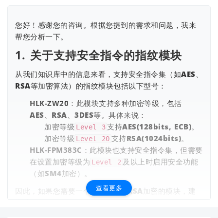
您好！感谢您的咨询。根据您提到的需求和问题，我来
帮您分析一下。
1.
关于支持安全指令的指纹模块
从我们知识库中的信息来看，支持安全指令集（如AES、
RSA等加密算法）的指纹模块包括以下型号：
查看更多
HLK-ZW20
：此模块支持多种加密等级，包括
AES、RSA、3DES等。具体来说：
加密等级
支持AES(128bits, ECB)。
Level 3
加密等级
支持RSA(1024bits)。
Level 20
HLK-FPM383C
：此模块也支持安全指令集，但需要
在设置加密等级为
及以上时启用安全功能
Level 2
（如SM4加密）。
查看更多
因此，如果您需要一个支持AES或RSA加密的模块，建
议选择
HLK-ZW20
或
HLK-FPM383C
。