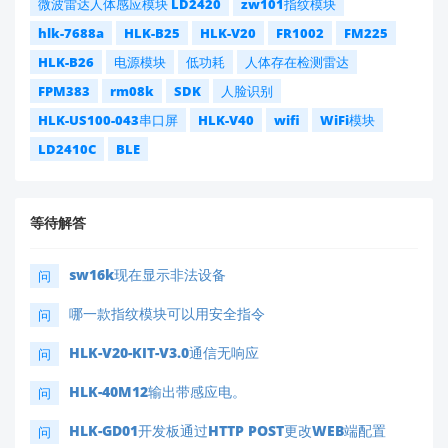
微波雷达人体感应模块 LD2420
zw101指纹模块
hlk-7688a
HLK-B25
HLK-V20
FR1002
FM225
HLK-B26
电源模块
低功耗
人体存在检测雷达
FPM383
rm08k
SDK
人脸识别
HLK-US100-043串口屏
HLK-V40
wifi
WiFi模块
LD2410C
BLE
等待解答
sw16k现在显示非法设备
问
哪一款指纹模块可以用安全指令
问
HLK-V20-KIT-V3.0通信无响应
问
HLK-40M12输出带感应电。
问
HLK-GD01开发板通过HTTP POST更改WEB端配置
问