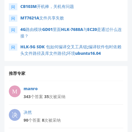
CB103M开机棒，关机有问题
问
MT7621A文件共享失败
问
4G路由模块GD01里面HLK-7688A与EC20是通过什么连
问
接？
HLK-5G SDK 包如何编译交叉工具链;编译软件包时依赖
问
头文件路径及库文件路径;环境ubuntu16.04
推荐专家
manro
343个答案 35次被采纳
决然
90个答案 8次被采纳