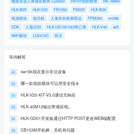
微波雷达人体感应模块 LD2420
zw101指纹模块
hlk-7688a
HLK-B25
HLK-V20
FR1002
FM225
HLK-B26
电源模块
低功耗
人体存在检测雷达
FPM383
rm08k
SDK
人脸识别
HLK-US100-043串口屏
HLK-V40
wifi
WiFi模块
LD2410C
BLE
等待解答
sw16k现在显示非法设备
问
哪一款指纹模块可以用安全指令
问
HLK-V20-KIT-V3.0通信无响应
问
HLK-40M12输出带感应电。
问
HLK-GD01开发板通过HTTP POST更改WEB端配置
问
CB103M开机棒，关机有问题
问