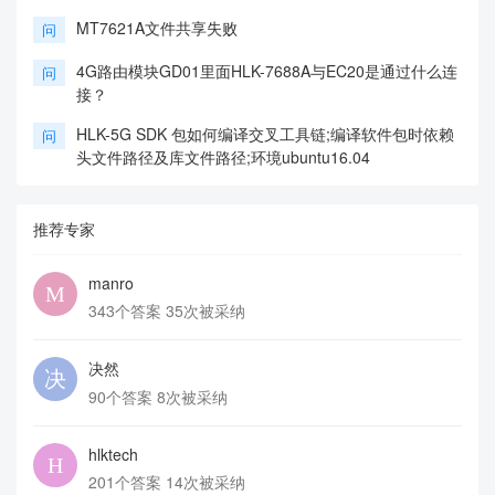
MT7621A文件共享失败
问
4G路由模块GD01里面HLK-7688A与EC20是通过什么连
问
接？
HLK-5G SDK 包如何编译交叉工具链;编译软件包时依赖
问
头文件路径及库文件路径;环境ubuntu16.04
推荐专家
manro
343个答案 35次被采纳
决然
90个答案 8次被采纳
hlktech
201个答案 14次被采纳