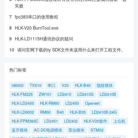
失败
7
fpc383串口的使用教程
8
HLK-V20 BurnTool.exe
9
HLK-LD1115H通讯协议的疑问
10
请问官网下载的ty SDK文件夹该用什么来打开工程文件。
热门标签
ld6002
TX510
串口
V20
HLK-B40
指纹模块
HLK-FM225
ZW101
LD2410
LD2410S
LD2410B
HLK-LD2450
HLK-RM60
LD2450
Openwrt
HLK-LD6002
RM60
B40
HLK-B35
LD2410B-24G
HLK-FPM383C
LD2451
LD2402
HLK-V20套件
上位机
蓝牙模块
AC-DC电源模块
雷达模块
STM32