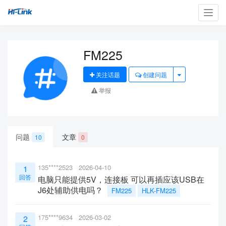
Toggl
navig
FM225
关注话题
创建问题
举报
问题
文章
10
0
135****2523
2026-04-10
1
回答
电脑只能提供5V，连接板 可以再插应该USB在
J6处辅助供电吗？
FM225
HLK-FM225
175****9634
2026-03-02
2