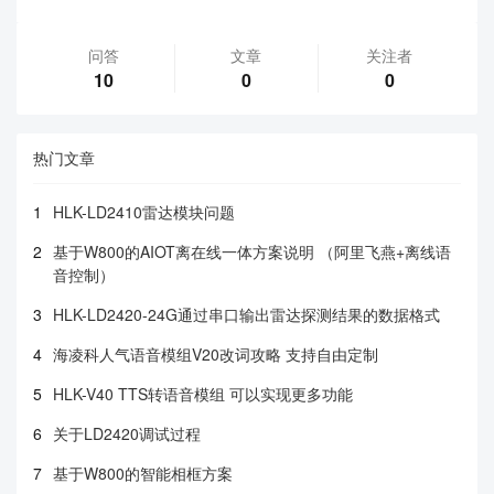
问答
文章
关注者
10
0
0
热门文章
1
HLK-LD2410雷达模块问题
2
基于W800的AIOT离在线一体方案说明 （阿里飞燕+离线语
音控制）
3
HLK-LD2420-24G通过串口输出雷达探测结果的数据格式
4
海凌科人气语音模组V20改词攻略 支持自由定制
5
HLK-V40 TTS转语音模组 可以实现更多功能
6
关于LD2420调试过程
7
基于W800的智能相框方案