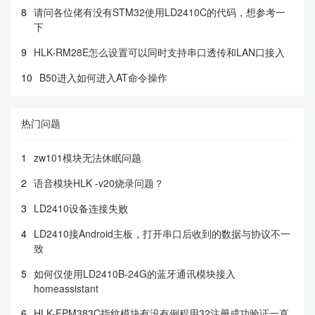
8
请问各位佬有没有STM32使用LD2410C的代码，想参考一
下
9
HLK-RM28E怎么设置可以同时支持串口透传和LAN口接入
10
B50进入如何进入AT命令操作
热门问题
1
zw101模块无法休眠问题
2
语音模块HLK -v20烧录问题？
3
LD2410设备连接失败
4
LD2410接Android主板，打开串口后收到的数据与协议不一
致
5
如何仅使用LD2410B-24G的蓝牙通讯模块接入
homeassistant
6
HLK-FPM383C指纹模块有没有例程用32注册成功验证一直