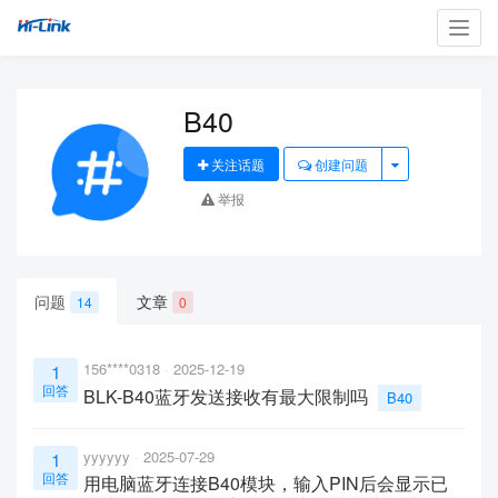
Toggl
navig
B40
关注话题
创建问题
举报
问题
文章
14
0
156****0318
2025-12-19
1
回答
BLK-B40蓝牙发送接收有最大限制吗
B40
yyyyyy
2025-07-29
1
回答
用电脑蓝牙连接B40模块，输入PIN后会显示已