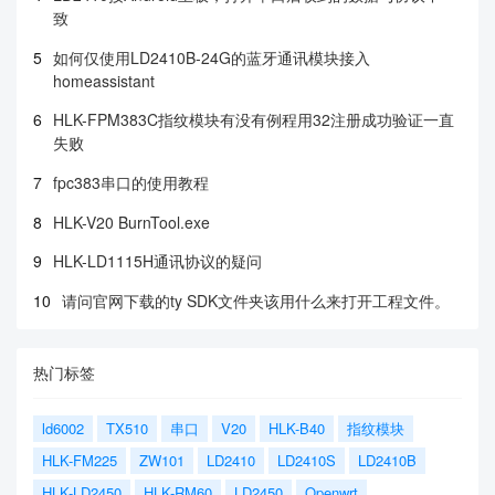
致
5
如何仅使用LD2410B-24G的蓝牙通讯模块接入
homeassistant
6
HLK-FPM383C指纹模块有没有例程用32注册成功验证一直
失败
7
fpc383串口的使用教程
8
HLK-V20 BurnTool.exe
9
HLK-LD1115H通讯协议的疑问
10
请问官网下载的ty SDK文件夹该用什么来打开工程文件。
热门标签
ld6002
TX510
串口
V20
HLK-B40
指纹模块
HLK-FM225
ZW101
LD2410
LD2410S
LD2410B
HLK-LD2450
HLK-RM60
LD2450
Openwrt