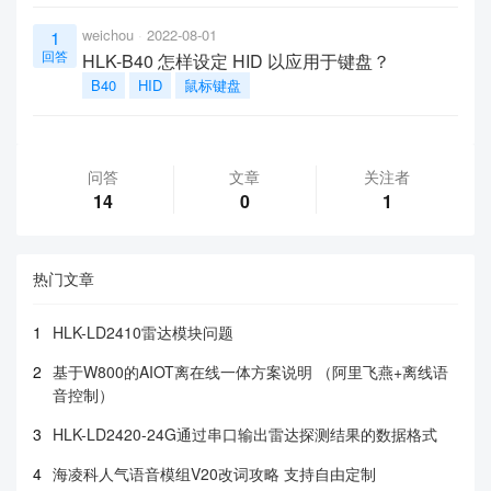
weichou
2022-08-01
1
回答
HLK-B40 怎样设定 HID 以应用于键盘？
B40
HID
鼠标键盘
问答
文章
关注者
14
0
1
热门文章
1
HLK-LD2410雷达模块问题
2
基于W800的AIOT离在线一体方案说明 （阿里飞燕+离线语
音控制）
3
HLK-LD2420-24G通过串口输出雷达探测结果的数据格式
4
海凌科人气语音模组V20改词攻略 支持自由定制