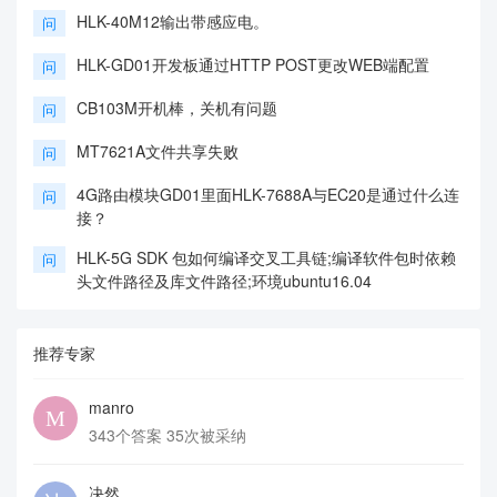
HLK-40M12输出带感应电。
问
HLK-GD01开发板通过HTTP POST更改WEB端配置
问
CB103M开机棒，关机有问题
问
MT7621A文件共享失败
问
4G路由模块GD01里面HLK-7688A与EC20是通过什么连
问
接？
HLK-5G SDK 包如何编译交叉工具链;编译软件包时依赖
问
头文件路径及库文件路径;环境ubuntu16.04
推荐专家
manro
343个答案 35次被采纳
决然