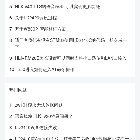
5
HLK-V40 TTS转语音模组 可以实现更多功能
6
关于LD2420调试过程
7
基于W800的智能相框方案
8
请问各位佬有没有STM32使用LD2410C的代码，想参考一
下
9
HLK-RM28E怎么设置可以同时支持串口透传和LAN口接入
10
B50进入如何进入AT命令操作
热门问题
1
zw101模块无法休眠问题
2
语音模块HLK -v20烧录问题？
3
LD2410设备连接失败
4
LD2410接Android主板，打开串口后收到的数据与协议不一