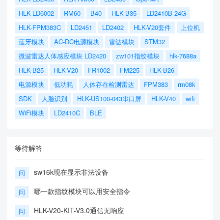
HLK-LD6002
RM60
B40
HLK-B35
LD2410B-24G
HLK-FPM383C
LD2451
LD2402
HLK-V20套件
上位机
蓝牙模块
AC-DC电源模块
雷达模块
STM32
微波雷达人体感应模块 LD2420
zw101指纹模块
hlk-7688a
HLK-B25
HLK-V20
FR1002
FM225
HLK-B26
电源模块
低功耗
人体存在检测雷达
FPM383
rm08k
SDK
人脸识别
HLK-US100-043串口屏
HLK-V40
wifi
WiFi模块
LD2410C
BLE
等待解答
sw16k现在显示非法设备
问
哪一款指纹模块可以用安全指令
问
HLK-V20-KIT-V3.0通信无响应
问