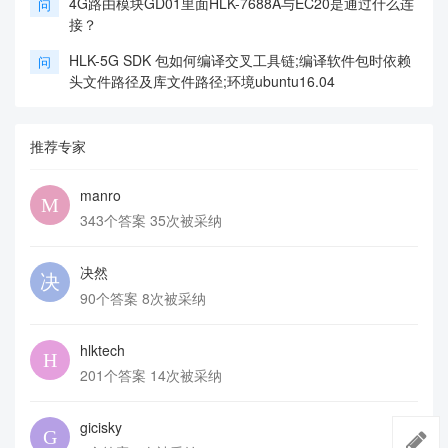
4G路由模块GD01里面HLK-7688A与EC20是通过什么连
问
接？
HLK-5G SDK 包如何编译交叉工具链;编译软件包时依赖
问
头文件路径及库文件路径;环境ubuntu16.04
推荐专家
manro
343个答案 35次被采纳
决然
90个答案 8次被采纳
hlktech
201个答案 14次被采纳
gicisky