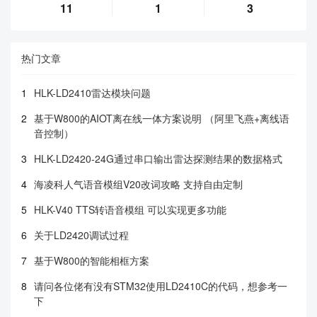
11
1
3
热门文章
1
HLK-LD2410雷达模块问题
2
基于W800的AIOT离在线一体方案说明 （阿里飞燕+离线语
音控制）
3
HLK-LD2420-24G通过串口输出雷达探测结果的数据格式
4
海凌科人气语音模组V20改词攻略 支持自由定制
5
HLK-V40 TTS转语音模组 可以实现更多功能
6
关于LD2420调试过程
7
基于W800的智能相框方案
8
请问各位佬有没有STM32使用LD2410C的代码，想参考一
下