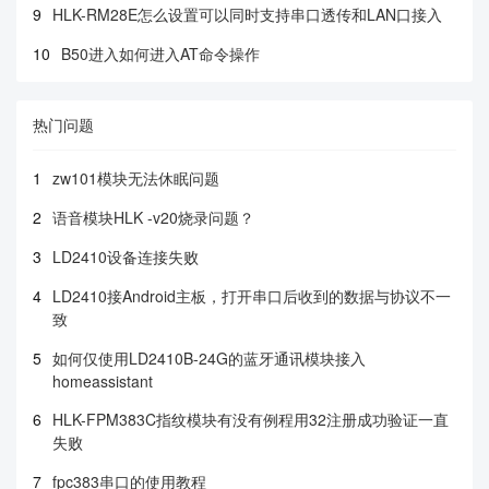
9
HLK-RM28E怎么设置可以同时支持串口透传和LAN口接入
10
B50进入如何进入AT命令操作
热门问题
1
zw101模块无法休眠问题
2
语音模块HLK -v20烧录问题？
3
LD2410设备连接失败
4
LD2410接Android主板，打开串口后收到的数据与协议不一
致
5
如何仅使用LD2410B-24G的蓝牙通讯模块接入
homeassistant
6
HLK-FPM383C指纹模块有没有例程用32注册成功验证一直
失败
7
fpc383串口的使用教程