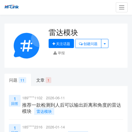
Toggl
navig
雷达模块
关注话题
创建问题
举报
问题
文章
11
1
189****1102
2026-06-11
1
回答
推荐一款检测到人后可以输出距离和角度的雷达
模块
雷达模块
185****2316
2026-01-14
1