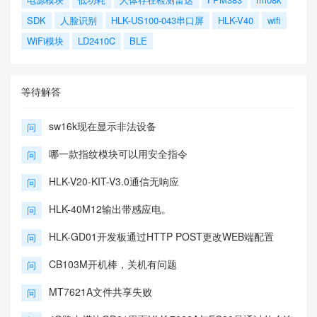
SDK
人脸识别
HLK-US100-043串口屏
HLK-V40
wifi
WiFi模块
LD2410C
BLE
等待解答
sw16k现在显示非法设备
问
哪一款指纹模块可以用安全指令
问
HLK-V20-KIT-V3.0通信无响应
问
HLK-40M12输出带感应电。
问
HLK-GD01开发板通过HTTP POST更改WEB端配置
问
CB103M开机棒，关机有问题
问
MT7621A文件共享失败
问