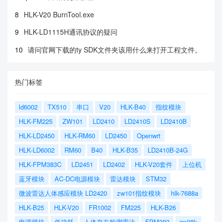
8
HLK-V20 BurnTool.exe
9
HLK-LD1115H通讯协议的疑问
10
请问官网下载的ty SDK文件夹该用什么来打开工程文件。
热门标签
ld6002
TX510
串口
V20
HLK-B40
指纹模块
HLK-FM225
ZW101
LD2410
LD2410S
LD2410B
HLK-LD2450
HLK-RM60
LD2450
Openwrt
HLK-LD6002
RM60
B40
HLK-B35
LD2410B-24G
HLK-FPM383C
LD2451
LD2402
HLK-V20套件
上位机
蓝牙模块
AC-DC电源模块
雷达模块
STM32
微波雷达人体感应模块 LD2420
zw101指纹模块
hlk-7688a
HLK-B25
HLK-V20
FR1002
FM225
HLK-B26
电源模块
低功耗
人体存在检测雷达
FPM383
rm08k