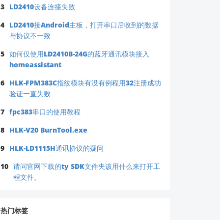
3
LD2410设备连接失败
4
LD2410接Android主板，打开串口后收到的数据
与协议不一致
5
如何仅使用LD2410B-24G的蓝牙通讯模块接入
homeassistant
6
HLK-FPM383C指纹模块有没有例程用32注册成功
验证一直失败
7
fpc383串口的使用教程
8
HLK-V20 BurnTool.exe
9
HLK-LD1115H通讯协议的疑问
10
请问官网下载的ty SDK文件夹该用什么来打开工
程文件。
热门标签