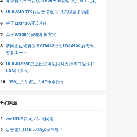
4
海凌科人气语音模组V20改词攻略 支持自由定制
5
HLK-V40 TTS转语音模组 可以实现更多功能
6
关于LD2420调试过程
7
基于W800的智能相框方案
8
请问各位佬有没有STM32使用LD2410C的代码，
想参考一下
9
HLK-RM28E怎么设置可以同时支持串口透传和
LAN口接入
10
B50进入如何进入AT命令操作
热门问题
1
zw101模块无法休眠问题
2
语音模块HLK -v20烧录问题？