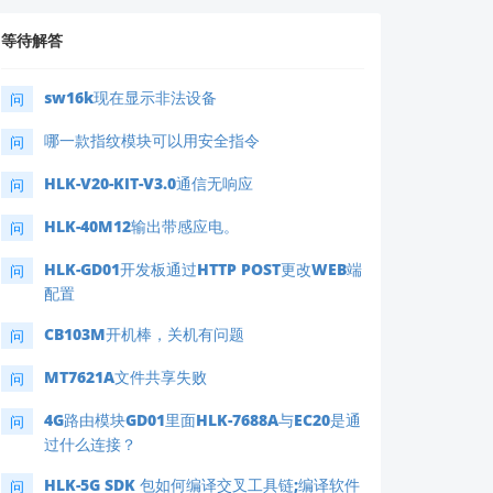
等待解答
sw16k现在显示非法设备
问
哪一款指纹模块可以用安全指令
问
HLK-V20-KIT-V3.0通信无响应
问
HLK-40M12输出带感应电。
问
HLK-GD01开发板通过HTTP POST更改WEB端
问
配置
CB103M开机棒，关机有问题
问
MT7621A文件共享失败
问
4G路由模块GD01里面HLK-7688A与EC20是通
问
过什么连接？
HLK-5G SDK 包如何编译交叉工具链;编译软件
问