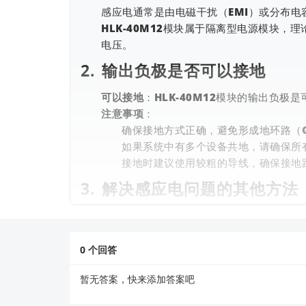
感应电通常是由电磁干扰（EMI）或分布
HLK-40M12模块属于隔离型电源模块
电压。
2.
输出负极是否可以接地
可以接地
：HLK-40M12模块的输出负
注意事项
：
确保接地方式正确，避免形成地环路（Gr
如果系统中有多个设备共地，请确保所
接地时建议使用较粗的导线，确保接地
3.
解决感应电问题的其他方法
如果接地后仍然存在感应电问题，可以尝试以下
增加滤波电容
：在模块的输出端并联一个合
0
个回答
优化布线
：减少模块与其他高频信号源之间
屏蔽处理
：如果模块安装在金属外壳内，建
暂无答案，快来添加答案吧