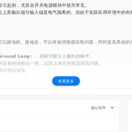
电容引起的，尤其在开关电源模块中较为常见。
，理论上其输出端与输入端是电气隔离的。但由于实际应用环境中的
极是可以接地的。接地后，可以有效消除感应电问题，同时提高系统的
ound Loop），否则可能引入额外的噪声。
查看更多
有设备的地电位一致，以防止潜在的电流回流问题。
路径阻抗较低。
查看更多
措施：
适的Y电容（安规电容），可以有效抑制高频干扰。
的耦合，尽量缩短连接线长度，并远离强电磁干扰源。
议将外壳接地，进一步提升屏蔽效果。