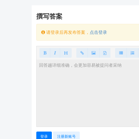
结论
撰写答案
对于HLK-40M12模块，您可以将输出负极
希望以上信息对您有所帮助！如果还有其他疑问
请登录后再发布答案，
点击登录
登录
注册新账号