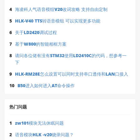
4
海凌科人气语音模组V20改词攻略 支持自由定制
5
HLK-V40 TTS转语音模组 可以实现更多功能
6
关于LD2420调试过程
7
基于W800的智能相框方案
8
请问各位佬有没有STM32使用LD2410C的代码，想参考一
下
9
HLK-RM28E怎么设置可以同时支持串口透传和LAN口接入
10
B50进入如何进入AT命令操作
热门问题
1
zw101模块无法休眠问题
2
语音模块HLK -v20烧录问题？