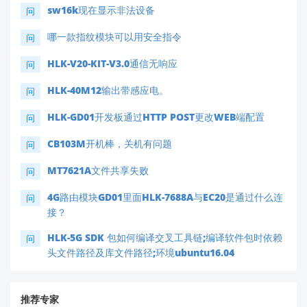
sw16k现在显示非法设备
问
哪一款指纹模块可以用安全指令
问
HLK-V20-KIT-V3.0通信无响应
问
HLK-40M12输出带感应电。
问
HLK-GD01开发板通过HTTP POST更改WEB端配置
问
CB103M开机棒，关机有问题
问
MT7621A文件共享失败
问
4G路由模块GD01里面HLK-7688A与EC20是通过什么连
问
接？
HLK-5G SDK 包如何编译交叉工具链;编译软件包时依赖
问
头文件路径及库文件路径;环境ubuntu16.04
推荐专家