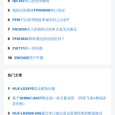
4
fpc383串口的使用教程
5
指纹识别模块FPM093D串口协议
6
FPM可以将用指纹库储存到上位机?
7
FM383D录入的指纹识别率太低无法验证
8
FPM383C两种通信协议的区别？
9
ZW111的一些问题
10
DW243E用户手册
热门文章
1
HLK-LD2410雷达模块问题
2
基于W800的AIOT离在线一体方案说明 （阿里飞燕+离线语
音控制）
3
HLK-LD2420-24G通过串口输出雷达探测结果的数据格式