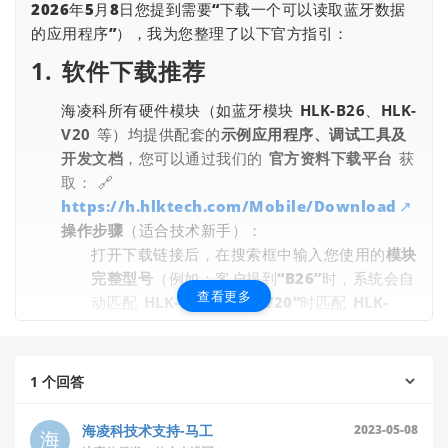
2026年5月8日您提到需要“下载一个可以读取蓝牙数据
的应用程序”），我为您整理了以下官方指引：
1.
软件下载推荐
海凌科所有硬件模块（如蓝牙模块
HLK-B26
、
HLK-
V20
等）均提供配套的
示例应用程序、调试工具及
开发文档
，您可以通过我们的
官方资料下载平台
获
取： 🔗
https://h.hlktech.com/Mobile/Download
操作步骤
（适合技术新手）：
打开下载链接后，在搜索框中输入您使用的
模块
完整型号
（例如：客户提到“B26”时，系统会自
查看更多
动匹配
HLK-B26
；提到“V20”时匹配
HLK-
V20
）。
在结果列表中查找
“应用示例”
、
“蓝牙调试工
具”
或
“上位机软件”
相关资源（通常包含
1
个回答
Windows/Mobile端APP安装包）。
点击下载后，参考同页面的
“使用指南”
或
海凌科技术支持-马工
2023-05-08
“Quick Start”
文档进行安装。