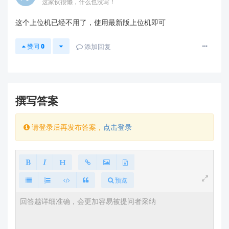
这家伙很懒，什么也没写！
2.
常见问题补充
这个上位机已经不用了，使用最新版上位机即可
如果您使用的是
蓝牙模块（如HLK-B26）
：
赞同
0
添加回复
我们提供标准
蓝牙调试助手APP
（支持数据读
取、AT指令调试），该工具已在下载平台的
“BLE模块资源”
分类中。
兼容性说明
：若您的设备支持BLE 5.0（如
撰写答案
HLK-B26），该APP向下兼容BLE 4.2设备，但
部分新特性需匹配高版本固件（建议优先使用模
块最新固件）。
请登录后再发布答案，
点击登录
如果您是
技术新手
：
下载页面包含
视频教程
和
图文指南
，可直接
查看“新手入门”栏目。
避免自行搜索第三方工具（如非官方APP），以
预览
免兼容性问题（海凌科模块仅适配官方或定制化
软件）。
3.
仍无法解决？请这样操作