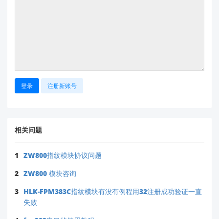
✉️
联系技术支持
：将您遇到的具体问题（例如：模
块型号、错误截图描述、使用场景）发送至
support@hlktech.cn
，我们的工程师会在24小时
内回复。
提示
：邮件标题注明
“蓝牙软件下载协助”
可加
速处理。
💡
自助排查建议
：
登录
注册新账号
若您上传的图片（image.png）显示软件界面或错
误提示，请补充描述以下信息，我将进一步分析：
模块具体型号（例如：是否为HLK-B26或HLK-
V20？）
相关问题
操作系统（Windows/iOS/Android？）
错误提示文字（如有）。
1
ZW800指纹模块协议问题
海凌科始终提供
免费技术支持
，所有资源均来自官
2
ZW800 模块咨询
方渠道。请勿尝试非授权下载链接，以免安全风
险。感谢您的信任！
3
HLK-FPM383C指纹模块有没有例程用32注册成功验证一直
失败