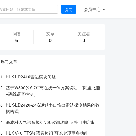
会员
中心
提问
问答
文章
关注者
6
0
0
热门文章
1
HLK-LD2410雷达模块问题
2
基于W800的AIOT离在线一体方案说明 （阿里飞燕
+离线语音控制）
3
HLK-LD2420-24G通过串口输出雷达探测结果的数
据格式
4
海凌科人气语音模组V20改词攻略 支持自由定制
5
HLK-V40 TTS转语音模组 可以实现更多功能