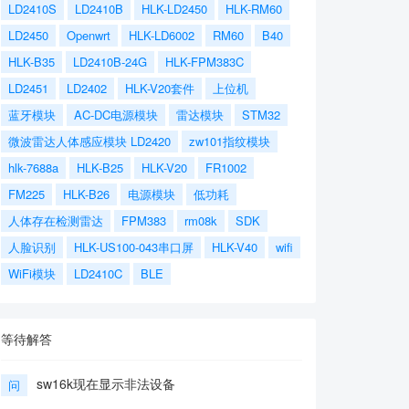
LD2410S
LD2410B
HLK-LD2450
HLK-RM60
LD2450
Openwrt
HLK-LD6002
RM60
B40
HLK-B35
LD2410B-24G
HLK-FPM383C
LD2451
LD2402
HLK-V20套件
上位机
蓝牙模块
AC-DC电源模块
雷达模块
STM32
微波雷达人体感应模块 LD2420
zw101指纹模块
hlk-7688a
HLK-B25
HLK-V20
FR1002
FM225
HLK-B26
电源模块
低功耗
人体存在检测雷达
FPM383
rm08k
SDK
人脸识别
HLK-US100-043串口屏
HLK-V40
wifi
WiFi模块
LD2410C
BLE
等待解答
sw16k现在显示非法设备
问