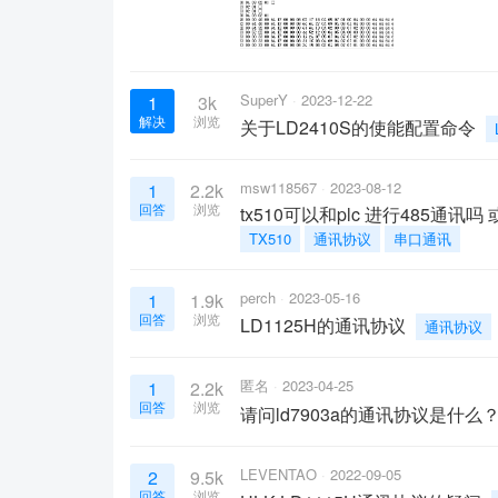
SuperY
2023-12-22
1
3k
解决
浏览
关于LD2410S的使能配置命令
msw118567
2023-08-12
1
2.2k
回答
浏览
tx510可以和plc 进行485通
TX510
通讯协议
串口通讯
perch
2023-05-16
1
1.9k
回答
浏览
LD1125H的通讯协议
通讯协议
匿名
2023-04-25
1
2.2k
回答
浏览
请问ld7903a的通讯协议是什么
LEVENTAO
2022-09-05
2
9.5k
回答
浏览