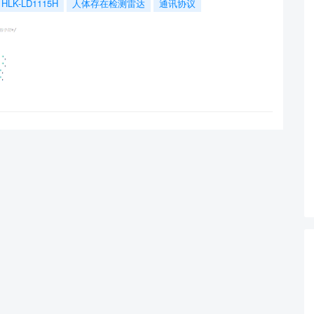
HLK-LD1115H
人体存在检测雷达
通讯协议