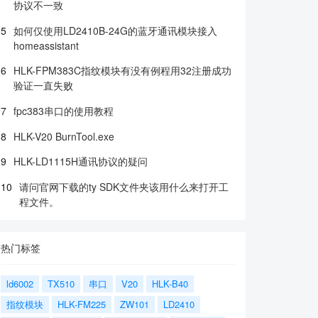
协议不一致
5
如何仅使用LD2410B-24G的蓝牙通讯模块接入
homeassistant
6
HLK-FPM383C指纹模块有没有例程用32注册成功
验证一直失败
7
fpc383串口的使用教程
8
HLK-V20 BurnTool.exe
9
HLK-LD1115H通讯协议的疑问
10
请问官网下载的ty SDK文件夹该用什么来打开工
程文件。
热门标签
ld6002
TX510
串口
V20
HLK-B40
指纹模块
HLK-FM225
ZW101
LD2410