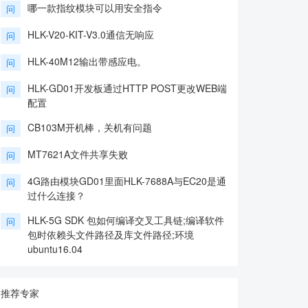
哪一款指纹模块可以用安全指令
问
HLK-V20-KIT-V3.0通信无响应
问
HLK-40M12输出带感应电。
问
HLK-GD01开发板通过HTTP POST更改WEB端
问
配置
CB103M开机棒，关机有问题
问
MT7621A文件共享失败
问
4G路由模块GD01里面HLK-7688A与EC20是通
问
过什么连接？
HLK-5G SDK 包如何编译交叉工具链;编译软件
问
包时依赖头文件路径及库文件路径;环境
ubuntu16.04
推荐专家