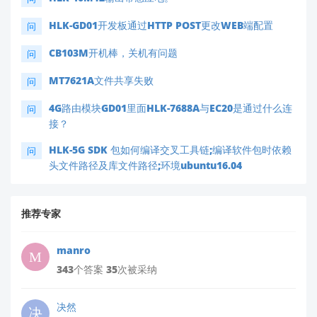
HLK-GD01开发板通过HTTP POST更改WEB端配置
问
CB103M开机棒，关机有问题
问
MT7621A文件共享失败
问
4G路由模块GD01里面HLK-7688A与EC20是通过什么连
问
接？
HLK-5G SDK 包如何编译交叉工具链;编译软件包时依赖
问
头文件路径及库文件路径;环境ubuntu16.04
推荐专家
manro
343个答案 35次被采纳
决然