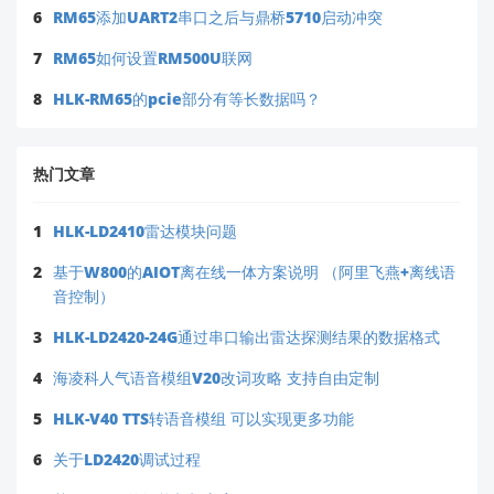
6
RM65添加UART2串口之后与鼎桥5710启动冲突
Q：2.5G网口是否兼容1Gbps设备？
7
RM65如何设置RM500U联网
A：是的，2.5G网口向下兼容1Gbps和
8
HLK-RM65的pcie部分有等长数据吗？
100Mbps设备，但实际速率会受到对端设备的
限制。
热门文章
参考资料
1
HLK-LD2410雷达模块问题
路由器2.5G网口有什么用-科技视界
如何用路由器、NAS搭建2.5G局域网，干货教程
2
基于W800的AIOT离在线一体方案说明 （阿里飞燕+离线语
音控制）
如果您在操作过程中遇到任何问题，请随时联系我们的
技术支持团队，我们将为您提供进一步的帮助！
3
HLK-LD2420-24G通过串口输出雷达探测结果的数据格式
祝您使用愉快！
4
海凌科人气语音模组V20改词攻略 支持自由定制
5
HLK-V40 TTS转语音模组 可以实现更多功能
6
关于LD2420调试过程