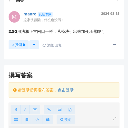
如带2.5G网口的NAS设备或其他网络设备）。
连接设备
：
manro
2024-08-15
认证专家
这家伙很懒，什么也没写！
将RM65模块的2.5G网口与目标设备（如路由
器、交换机或NAS）的2.5G网口用网线连接起
2.5G用法和正常网口一样，从模块引出来加变压器即可
来。
赞同
0
添加回复
步骤2：配置RM65模块的2.5G网口
登录管理界面
：
通过电脑或手机浏览器访问RM65模块的管理页
撰写答案
面，默认IP地址通常为
或
192.168.1.1
（具体请参考模块说明书）。
192.168.0.1
请登录后再发布答案，
点击登录
输入用户名和密码登录，初始值通常为
（如果修改过，请使用新密
admin/admin
码）。
设置2.5G网口模式
：
预览
在管理界面中找到“网络设置”或“端口设置”选