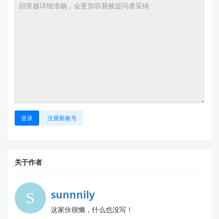
项。
找到2.5G网口对应的配置项，将其设置为LAN
模式（如果需要作为WAN口使用，也可以选择
WAN模式）。
确保启用了2.5Gbps速率支持，部分设备可能
需要手动选择“自动协商”或“强制2.5G”。
保存并重启
：
完成设置后，点击“保存”按钮，然后重启RM65
模块以使配置生效。
登录
注册新账号
步骤3：测试连接
检查连接状态
：
关于作者
在管理界面中查看2.5G网口的状态，确保其显
示为“已连接”并且速率为2.5Gbps。
sunnnily
实际测试速度
：
这家伙很懒，什么也没写！
如果您将RM65模块连接到NAS设备，可以通