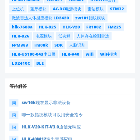
上位机
蓝牙模块
AC-DC电源模块
雷达模块
STM32
微波雷达人体感应模块 LD2420
zw101指纹模块
hlk-7688a
HLK-B25
HLK-V20
FR1002
FM225
HLK-B26
电源模块
低功耗
人体存在检测雷达
FPM383
rm08k
SDK
人脸识别
HLK-US100-043串口屏
HLK-V40
wifi
WiFi模块
LD2410C
BLE
等待解答
sw16k现在显示非法设备
问
哪一款指纹模块可以用安全指令
问
HLK-V20-KIT-V3.0通信无响应
问
HLK-40M12输出带感应电。
问