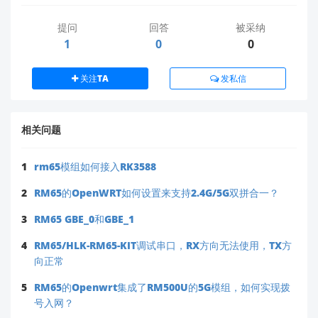
过传输大文件来测试内网速度。
提问
回答
被采纳
使用测速工具（如iPerf）测量网络吞吐量，验
1
0
0
证是否达到2.5Gbps的理论速度。
关注TA
发私信
常见问题及解决方法
Q：为什么2.5G网口显示未连接？
相关问题
A：请检查以下几点：
网线是否支持2.5Gbps（建议使用Cat6或
1
rm65模组如何接入RK3588
更高规格）。
2
RM65的OpenWRT如何设置来支持2.4G/5G双拼合一？
对端设备是否支持2.5G网口。
模块固件是否为最新版本，如果不是，请前
3
RM65 GBE_0和GBE_1
往官网下载并更新固件。
4
RM65/HLK-RM65-KIT调试串口，RX方向无法使用，TX方
Q：如何确认传输速率是否达到2.5Gbps？
向正常
A：使用专门的网络测速工具（如iPerf）进行
5
RM65的Openwrt集成了RM500U的5G模组，如何实现拨
测试，或者在局域网内传输大文件时观察实际速
号入网？
度。