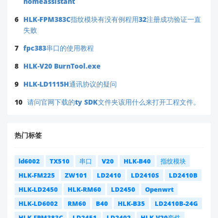
homeassistant
6
HLK-FPM383C指纹模块有没有例程用32注册成功验证一直
失败
7
fpc383串口的使用教程
8
HLK-V20 BurnTool.exe
9
HLK-LD1115H通讯协议的疑问
10
请问官网下载的ty SDK文件夹该用什么来打开工程文件。
热门标签
ld6002
TX510
串口
V20
HLK-B40
指纹模块
HLK-FM225
ZW101
LD2410
LD2410S
LD2410B
HLK-LD2450
HLK-RM60
LD2450
Openwrt
HLK-LD6002
RM60
B40
HLK-B35
LD2410B-24G
HLK-FPM383C
LD2451
LD2402
HLK-V20套件