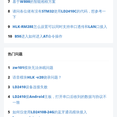
7
基于W800的智能相框方案
8
请问各位佬有没有STM32使用LD2410C的代码，想参考一
下
9
HLK-RM28E怎么设置可以同时支持串口透传和LAN口接入
10
B50进入如何进入AT命令操作
热门问题
1
zw101模块无法休眠问题
2
语音模块HLK -v20烧录问题？
3
LD2410设备连接失败
4
LD2410接Android主板，打开串口后收到的数据与协议不
一致
5
如何仅使用LD2410B-24G的蓝牙通讯模块接入