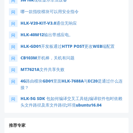
问
哪一款指纹模块可以用安全指令
问
HLK-V20-KIT-V3.0通信无响应
问
HLK-40M12输出带感应电。
问
HLK-GD01开发板通过HTTP POST更改WEB端配置
问
CB103M开机棒，关机有问题
问
MT7621A文件共享失败
问
4G路由模块GD01里面HLK-7688A与EC20是通过什么连
问
接？
HLK-5G SDK 包如何编译交叉工具链;编译软件包时依赖
问
头文件路径及库文件路径;环境ubuntu16.04
推荐专家