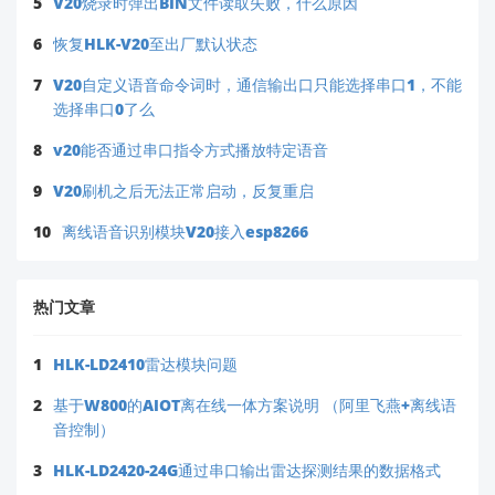
5
V20烧录时弹出BIN文件读取失败，什么原因
6
恢复HLK-V20至出厂默认状态
7
V20自定义语音命令词时，通信输出口只能选择串口1，不能
选择串口0了么
8
v20能否通过串口指令方式播放特定语音
9
V20刷机之后无法正常启动，反复重启
10
离线语音识别模块V20接入esp8266
热门文章
1
HLK-LD2410雷达模块问题
2
基于W800的AIOT离在线一体方案说明 （阿里飞燕+离线语
音控制）
3
HLK-LD2420-24G通过串口输出雷达探测结果的数据格式