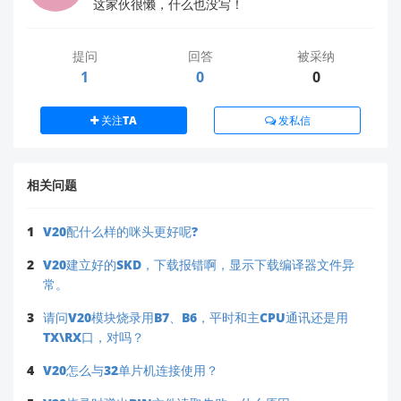
这家伙很懒，什么也没写！
提问
回答
被采纳
1
0
0
关注TA
发私信
相关问题
1
V20配什么样的咪头更好呢?
2
V20建立好的SKD，下载报错啊，显示下载编译器文件异
常。
3
请问V20模块烧录用B7、B6，平时和主CPU通讯还是用
TX\RX口，对吗？
4
V20怎么与32单片机连接使用？