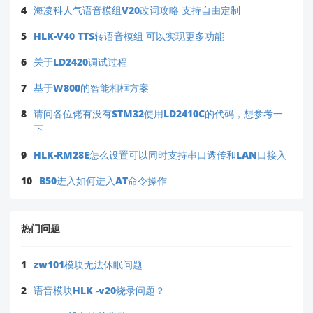
4
海凌科人气语音模组V20改词攻略 支持自由定制
5
HLK-V40 TTS转语音模组 可以实现更多功能
6
关于LD2420调试过程
7
基于W800的智能相框方案
8
请问各位佬有没有STM32使用LD2410C的代码，想参考一
下
9
HLK-RM28E怎么设置可以同时支持串口透传和LAN口接入
10
B50进入如何进入AT命令操作
热门问题
1
zw101模块无法休眠问题
2
语音模块HLK -v20烧录问题？