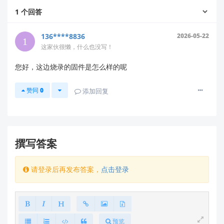
设为
模式）
1
个回答
OUTPUT
检查是否有全局拉高操作（如
误用）
GPIO_WriteHigh
136****8836
2026-05-22
验证PWM配置参数（频率/占空比）
这家伙很懒，什么也没写！
硬件验证
您好，这边烧录的固件是怎么样的呢
断电后测量LED限流电阻两端电压（正常应
赞同
0
添加回复
≤3.3V）
检查是否有短路或虚焊（重点关注LED驱动电
路）
恢复测试
撰写答案
尝试重新烧录
官方默认固件
（可验证是否硬件损
坏）
请登录后再发布答案，
点击登录
通过
官方下载平台
获取最新固件包
技术支持
为精准定位问题，建议您：
预览