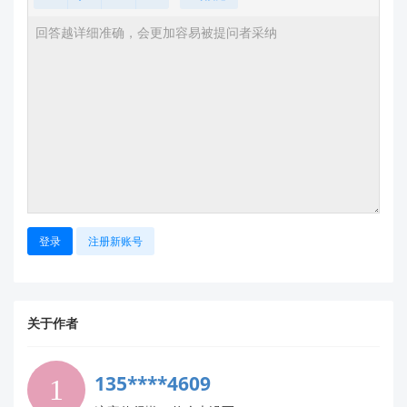
提供
烧录日志截图
和
关键代码片段
（涉及
GPIO/PWM配置部分）
说明使用的
开发环境版本
（如Keil/IAR版本号）
您可将详细信息发送至技术邮箱：
support@hlktech.cn
，我们的工程师将在24小时内提
供针对性解决方案。
⚠️ 注意：长时间高亮度运行可能导致LED光衰加
速，建议排查期间先断开电源。
需要更详细的
HLK-V20 开发指南
？请访问： 👉
官方
登录
注册新账号
技术文档库
👉
固件烧录教程
关于作者
135****4609