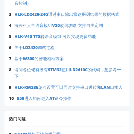
音控制）
3
HLK-LD2420-24G通过串口输出雷达探测结果的数据格式
4
海凌科人气语音模组V20改词攻略 支持自由定制
5
HLK-V40 TTS转语音模组 可以实现更多功能
6
关于LD2420调试过程
7
基于W800的智能相框方案
8
请问各位佬有没有STM32使用LD2410C的代码，想参考一
下
9
HLK-RM28E怎么设置可以同时支持串口透传和LAN口接入
10
B50进入如何进入AT命令操作
热门问题