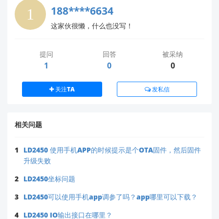
188****6634
我们的工程师将提供针对性指导
这家伙很懒，什么也没写！
注：部分早期固件可能需升级至 V1.20+ 才支持完
整频率调节功能，建议先确认当前固件版本（通过
发送
命令查询）。
AT+VER?
提问
回答
被采纳
1
0
0
希望以上信息能帮助您优化产品设计！如需进一步协
助，欢迎随时联系。
关注TA
发私信
相关问题
1
LD2450 使用手机APP的时候提示是个OTA固件，然后固件
升级失败
2
LD2450坐标问题
3
LD2450可以使用手机app调参了吗？app哪里可以下载？
4
LD2450 IO输出接口在哪里？