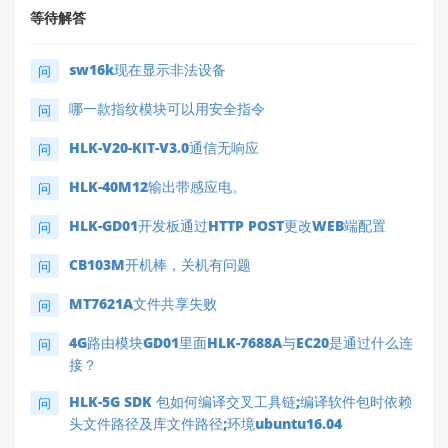
等待解答
sw16k现在显示非法设备
问
哪一款指纹模块可以用安全指令
问
HLK-V20-KIT-V3.0通信无响应
问
HLK-40M12输出带感应电。
问
HLK-GD01开发板通过HTTP POST更改WEB端配置
问
CB103M开机棒，关机有问题
问
MT7621A文件共享失败
问
4G路由模块GD01里面HLK-7688A与EC20是通过什么连
问
接？
HLK-5G SDK 包如何编译交叉工具链;编译软件包时依赖
问
头文件路径及库文件路径;环境ubuntu16.04