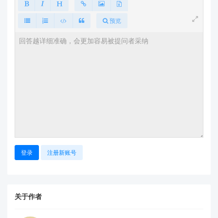
具体指令格式请参考《HLK-LD2450 1T2R运动目
预览
标检测追踪模组说明书》第4.2节（文档可在
官网下
载页
获取）
注意事项
调整频率后，
测距精度可能略有变化
（低频率下对
快速移动目标的捕捉能力下降）
若使用第三方开发板（如ESP32），需同步修改主
控的串口缓冲区大小
建议先通过上位机工具验证配置效果，再集成到产
品中
官方资源指引
登录
注册新账号
📚 完整技术文档：
HLK-LD2450资料下载页
🛠️ 上位机工具与示例代码：
ask.hlktech.com 雷
达模块专区
关于作者
📧 技术支持：如有具体配置问题，请将
模块固件版
本
和
串口日志
发送至
support@hlktech.cn
，