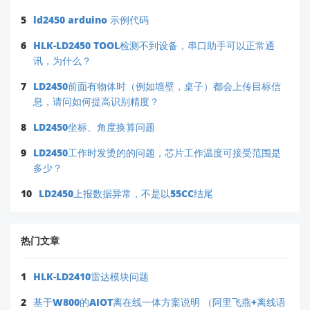
5
ld2450 arduino 示例代码
6
HLK-LD2450 TOOL检测不到设备，串口助手可以正常通
讯，为什么？
7
LD2450前面有物体时（例如墙壁，桌子）都会上传目标信
息，请问如何提高识别精度？
8
LD2450坐标、角度换算问题
9
LD2450工作时发烫的的问题，芯片工作温度可接受范围是
多少？
10
LD2450上报数据异常，不是以55CC结尾
热门文章
1
HLK-LD2410雷达模块问题
2
基于W800的AIOT离在线一体方案说明 （阿里飞燕+离线语