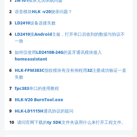
1
zw101模块无法休眠问题
2
语音模块HLK -v20烧录问题？
3
LD2410设备连接失败
4
LD2410接Android主板，打开串口后收到的数据与协议不
一致
5
如何仅使用LD2410B-24G的蓝牙通讯模块接入
homeassistant
6
HLK-FPM383C指纹模块有没有例程用32注册成功验证一直
失败
7
fpc383串口的使用教程
8
HLK-V20 BurnTool.exe
9
HLK-LD1115H通讯协议的疑问
10
请问官网下载的ty SDK文件夹该用什么来打开工程文件。