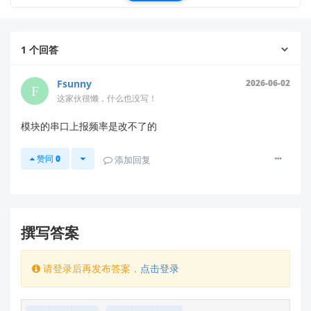
支持为准）
降低频率可显著减轻主控负担，适合对实时性要
求不高的场景
1
个回答
调节方法
Fsunny
2026-06-02
通过上位机工具配置
（推荐）：
这家伙很懒，什么也没写！
使用官方
ICLM_MTT 上位机工具
（可在
资料下载中
模块的串口上报频率是改不了的
心
获取）：
连接模块后进入
“参数配置”
界面
赞同
0
添加回复
查找
“检测刷新频率”
或
“Report Rate”
参数
修改为
1Hz
（1秒/帧）后点击
“保存参数”
重启模块使配置生效
撰写答案
通过串口命令配置
（需编程）：
根据协议文档，需按以下流程发送指令：
请登录后再发布答案，
点击登录
[使能配置] → [设置刷新频率=1Hz] → [保存参