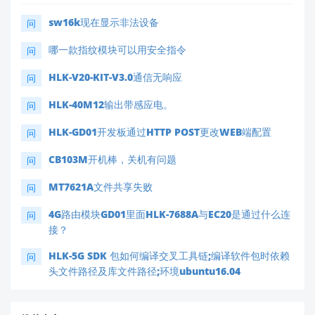
sw16k现在显示非法设备
问
哪一款指纹模块可以用安全指令
问
HLK-V20-KIT-V3.0通信无响应
问
HLK-40M12输出带感应电。
问
HLK-GD01开发板通过HTTP POST更改WEB端配置
问
CB103M开机棒，关机有问题
问
MT7621A文件共享失败
问
4G路由模块GD01里面HLK-7688A与EC20是通过什么连
问
接？
HLK-5G SDK 包如何编译交叉工具链;编译软件包时依赖
问
头文件路径及库文件路径;环境ubuntu16.04