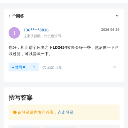
产品对比建议
虽然我没有这两个具体型号的详细参数，但基于海凌科
1
个回答
人体存在检测雷达产品线的特点：
136****8836
2026-06-29
HLK-LD2454
可能更适合办公室环境，原因：
这家伙很懒，什么也没写！
通常型号数字越大代表更新的产品迭代
你好，相比这个环境之下LD2454效果会好一些，然后做一下区
新一代产品往往具有更大的检测范围和更高的静
域过滤，可以尝试一下。
止人体检测精度
改进的抗干扰算法更适合复杂办公环境
赞同
0
添加回复
其他更优选择
： 对于办公室空调控制场景，我特别
推荐考虑我们专为环境监测设计的
HLK-LD2415H
系
列，该系列产品：
撰写答案
专为长时间静止人体检测优化
具有可调节的检测灵敏度，适应不同面积的办公
室
请登录后再发布答案，
点击登录
支持多区域检测配置，可针对不同工位区域设置
具有低功耗特性，适合7×24小时运行