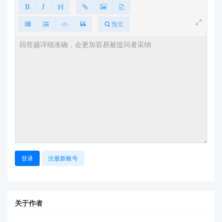
已有多个成功应用于办公环境的案例（参考历史
记录中用户4的需求）
预览
建议行动
您可访问我们的官方资料下载平台获取详细产品手
册：
https://h.hlktech.com/Mobile/Download
如需专业选型建议，欢迎将您的具体需求（如办公
室面积、天花板高度、安装位置等）发送至技术支
持邮箱：
support@hlktech.cn
我们的工程师可为您提供：
免费的方案评估
登录
注册新账号
适合您办公环境的检测范围模拟
与空调系统的集成方案建议
如果您需要更详细的技术参数对比或应用案例，我们的
关于作者
技术支持团队很乐意为您提供专业服务。