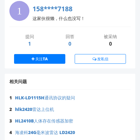
158****7188
这家伙很懒，什么也没写！
提问
回答
被采纳
1
0
0
关注TA
发私信
相关问题
1
HLK-LD1115H通讯协议的疑问
2
hlk2420雷达上位机
3
HL2410B人体存在传感器加密
4
海凌科24G毫米波雷达 LD2420