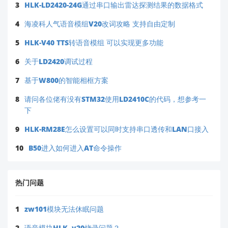
3
HLK-LD2420-24G通过串口输出雷达探测结果的数据格式
4
海凌科人气语音模组V20改词攻略 支持自由定制
5
HLK-V40 TTS转语音模组 可以实现更多功能
6
关于LD2420调试过程
7
基于W800的智能相框方案
8
请问各位佬有没有STM32使用LD2410C的代码，想参考一
下
9
HLK-RM28E怎么设置可以同时支持串口透传和LAN口接入
10
B50进入如何进入AT命令操作
热门问题
1
zw101模块无法休眠问题
2
语音模块HLK -v20烧录问题？