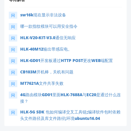
sw16k现在显示非法设备
问
哪一款指纹模块可以用安全指令
问
HLK-V20-KIT-V3.0通信无响应
问
HLK-40M12输出带感应电。
问
HLK-GD01开发板通过HTTP POST更改WEB端配置
问
CB103M开机棒，关机有问题
问
MT7621A文件共享失败
问
4G路由模块GD01里面HLK-7688A与EC20是通过什么连
问
接？
HLK-5G SDK 包如何编译交叉工具链;编译软件包时依赖
问
头文件路径及库文件路径;环境ubuntu16.04