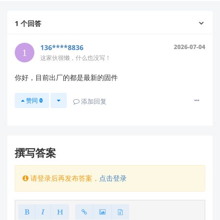
其资料可能归类在
“毫米波雷达” 或 “生命体征
检测” 专题板块
下。
1
个回答
官方下载平台
（
https://h.hlktech.com/Mobile/Download
136****8836
2026-07-04
需
手动输入完整型号搜索
。部分新发布型号的资
这家伙很懒，什么也没写！
料可能因审核流程稍晚上线，但通常会在 1-2
你好，目前出厂的都是最新的固件
周内更新。
推荐操作步骤
赞同
0
添加回复
✅
请按以下顺序操作，确保获取最新固件：
访问官方下载平台
打开
撰写答案
https://h.hlktech.com/Mobile/Download
→ 在搜索栏输入
（务必包含
HLK-LD6002
HLK-
请登录后再发布答案，
点击登录
前缀）→ 查看“固件/Firmware”分类。
注：若直接搜索无结果，请尝试关键词
或
LD6002
切换至“毫米波雷达”产品线筛选。