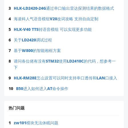
3
HLK-LD2420-24G通过串口输出雷达探测结果的数据格式
4
海凌科人气语音模组V20改词攻略 支持自由定制
5
HLK-V40 TTS转语音模组 可以实现更多功能
6
关于LD2420调试过程
7
基于W800的智能相框方案
8
请问各位佬有没有STM32使用LD2410C的代码，想参考一
下
9
HLK-RM28E怎么设置可以同时支持串口透传和LAN口接入
10
B50进入如何进入AT命令操作
热门问题
1
zw101模块无法休眠问题