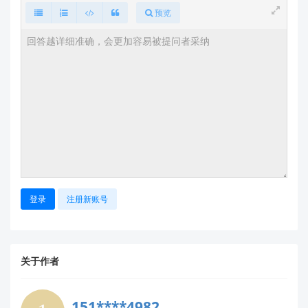
仍无法找到？立即联系技术支持
预览
由于您提到呼吸睡眠功能测试需求，我们的技术团
队可
优先为您处理
：
📧 将以下信息发送至官方邮箱
support@hlktech.cn
：
您的淘宝订单号（用于验证购买渠道）
具体需求描述（例如：“需支持呼吸睡眠监测的
V2.1+ 固件版本”）
模块标签照片（含型号和序列号，避免型号混
淆）
我们的工程师将在 24 小时内提供专属固件包及
烧录指南。
登录
注册新账号
备用方案：社区互助
您也可在官方问答社区提交问题：
https://ask.hlktech.com
（搜索
LD6002 呼
关于作者
查看同类案例）。
吸睡眠
重要提醒
151****4982