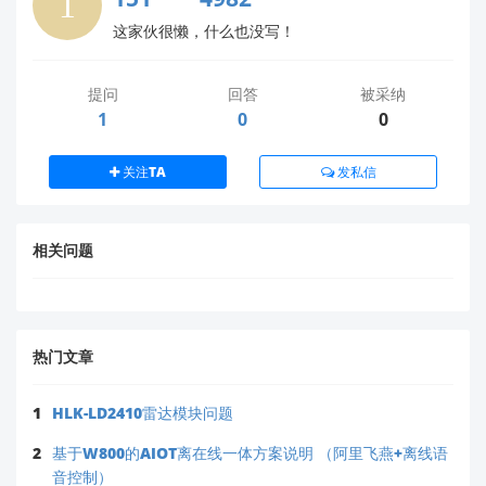
⚠️
切勿使用非官方固件
：第三方渠道的固件可能存
这家伙很懒，什么也没写！
在兼容性风险，影响呼吸睡眠算法的精度。
🔧
固件更新建议
：呼吸睡眠功能对时序精度要求较
提问
回答
被采纳
高，我们推荐使用
V2.3.0 及以上版本
（2026 年 6
1
0
0
月后发布），该版本已优化低功耗场景下的数据稳
定性。
关注TA
发私信
如您需要进一步协助，请随时提供更多信息（例如模块
标签照片），我们将全力支持！ 😊
海凌科始终以技术为本，为您提供可靠的物联网解决方
相关问题
案。
热门文章
1
HLK-LD2410雷达模块问题
2
基于W800的AIOT离在线一体方案说明 （阿里飞燕+离线语
音控制）