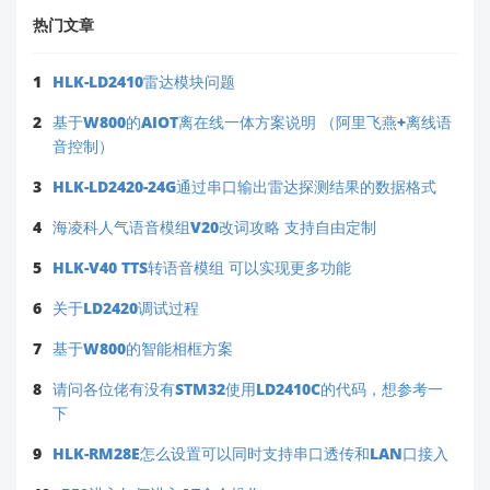
热门文章
1
HLK-LD2410雷达模块问题
2
基于W800的AIOT离在线一体方案说明 （阿里飞燕+离线语
音控制）
3
HLK-LD2420-24G通过串口输出雷达探测结果的数据格式
4
海凌科人气语音模组V20改词攻略 支持自由定制
5
HLK-V40 TTS转语音模组 可以实现更多功能
6
关于LD2420调试过程
7
基于W800的智能相框方案
8
请问各位佬有没有STM32使用LD2410C的代码，想参考一
下
9
HLK-RM28E怎么设置可以同时支持串口透传和LAN口接入