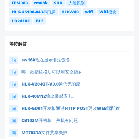
FPM383
rm08k
SDK
人脸识别
HLK-US100-043串口屏
HLK-V40
wifi
WiFi模块
LD2410C
BLE
等待解答
sw16k现在显示非法设备
问
哪一款指纹模块可以用安全指令
问
HLK-V20-KIT-V3.0通信无响应
问
HLK-40M12输出带感应电。
问
HLK-GD01开发板通过HTTP POST更改WEB端配置
问
CB103M开机棒，关机有问题
问
MT7621A文件共享失败
问