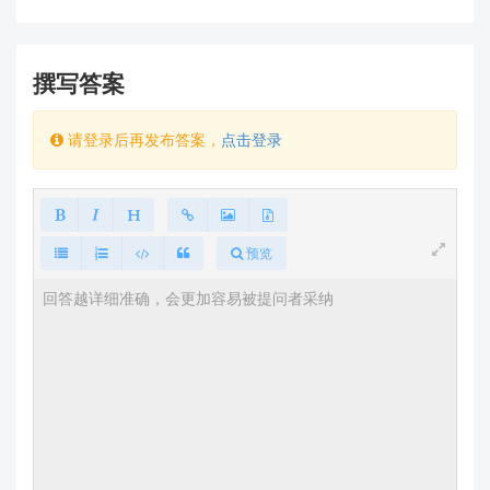
https://h.hlktech.com/Mobile/Download
如果您已经确认型号但仍遇到问题，建议提供以下
撰写答案
信息以便我们更精准地帮助您：
模块完整型号（请包含"HLK-"前缀）
请登录后再发布答案，
点击登录
您下载的上位机软件版本号
具体哪些功能或界面与预期不符
我们所有上位机工具均可在官网下载页面找到对应版
本，确保您获取的是与模块完全匹配的软件。如仍有疑
预览
问，欢迎将详细信息发送至技术邮箱：
support@hlktech.cn，我们的工程师将为您提供一对
一支持。
感谢您选择海凌科产品！