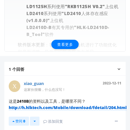
LD1125H系列使用"RKB1125H V0.2"上位机
LD2410系列使用"LD2410人体存在感应
(v1.0.0.0)"上位机
LD2410D-B有其专用的"HLK-LD2410D-
B_Tool"软件
软件版本更新
：我们可能对上位机进行了功能优化
查看更多
和界面调整，导致与旧版文档存在差异。
文档匹配问题
：可能误提供了其他型号的文档给
您。
1
个回答
建议解决方案：
xiao_guan
2023-12-11
请确认您使用的具体模块型号（例如：HLK-
这家伙很懒，什么也没写！
LD2410B、HLK-LD2410C或HLK-LD2410D-
这是2410B的资料以及工具，是哪里不同？
B），您可以在模块标签或购买记录中查看完整型
http://h.hlktech.com/Mobile/download/fdetail/204.html
号。
前往我们的
官方下载平台
获取与您模块完全匹配的
赞同
0
添加回复
最新资料： 🔗