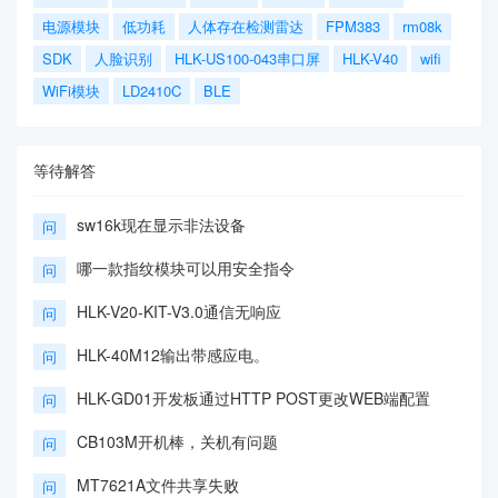
电源模块
低功耗
人体存在检测雷达
FPM383
rm08k
SDK
人脸识别
HLK-US100-043串口屏
HLK-V40
wifi
WiFi模块
LD2410C
BLE
等待解答
sw16k现在显示非法设备
问
哪一款指纹模块可以用安全指令
问
HLK-V20-KIT-V3.0通信无响应
问
HLK-40M12输出带感应电。
问
HLK-GD01开发板通过HTTP POST更改WEB端配置
问
CB103M开机棒，关机有问题
问
MT7621A文件共享失败
问