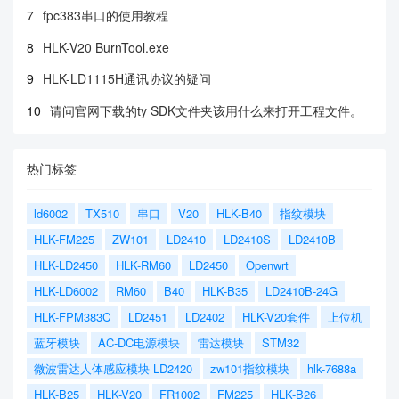
7
fpc383串口的使用教程
8
HLK-V20 BurnTool.exe
9
HLK-LD1115H通讯协议的疑问
10
请问官网下载的ty SDK文件夹该用什么来打开工程文件。
热门标签
ld6002
TX510
串口
V20
HLK-B40
指纹模块
HLK-FM225
ZW101
LD2410
LD2410S
LD2410B
HLK-LD2450
HLK-RM60
LD2450
Openwrt
HLK-LD6002
RM60
B40
HLK-B35
LD2410B-24G
HLK-FPM383C
LD2451
LD2402
HLK-V20套件
上位机
蓝牙模块
AC-DC电源模块
雷达模块
STM32
微波雷达人体感应模块 LD2420
zw101指纹模块
hlk-7688a
HLK-B25
HLK-V20
FR1002
FM225
HLK-B26