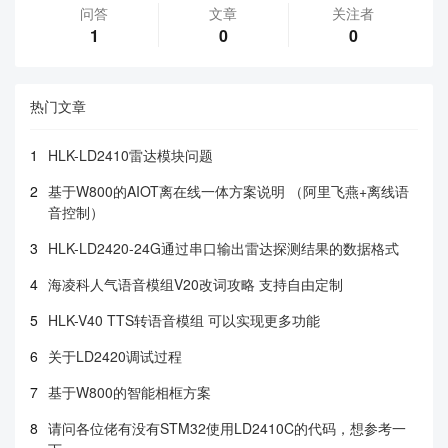
问答
文章
关注者
1
0
0
热门文章
1
HLK-LD2410雷达模块问题
2
基于W800的AIOT离在线一体方案说明 （阿里飞燕+离线语
音控制）
3
HLK-LD2420-24G通过串口输出雷达探测结果的数据格式
4
海凌科人气语音模组V20改词攻略 支持自由定制
5
HLK-V40 TTS转语音模组 可以实现更多功能
6
关于LD2420调试过程
7
基于W800的智能相框方案
8
请问各位佬有没有STM32使用LD2410C的代码，想参考一