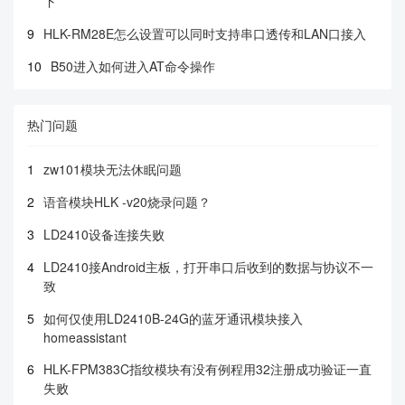
下
9
HLK-RM28E怎么设置可以同时支持串口透传和LAN口接入
10
B50进入如何进入AT命令操作
热门问题
1
zw101模块无法休眠问题
2
语音模块HLK -v20烧录问题？
3
LD2410设备连接失败
4
LD2410接Android主板，打开串口后收到的数据与协议不一
致
5
如何仅使用LD2410B-24G的蓝牙通讯模块接入
homeassistant
6
HLK-FPM383C指纹模块有没有例程用32注册成功验证一直
失败