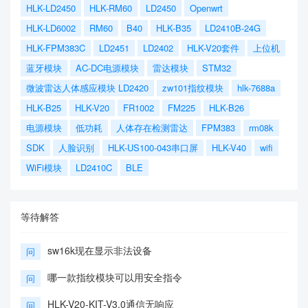
HLK-LD2450
HLK-RM60
LD2450
Openwrt
HLK-LD6002
RM60
B40
HLK-B35
LD2410B-24G
HLK-FPM383C
LD2451
LD2402
HLK-V20套件
上位机
蓝牙模块
AC-DC电源模块
雷达模块
STM32
微波雷达人体感应模块 LD2420
zw101指纹模块
hlk-7688a
HLK-B25
HLK-V20
FR1002
FM225
HLK-B26
电源模块
低功耗
人体存在检测雷达
FPM383
rm08k
SDK
人脸识别
HLK-US100-043串口屏
HLK-V40
wifi
WiFi模块
LD2410C
BLE
等待解答
sw16k现在显示非法设备
问
哪一款指纹模块可以用安全指令
问
HLK-V20-KIT-V3.0通信无响应
问