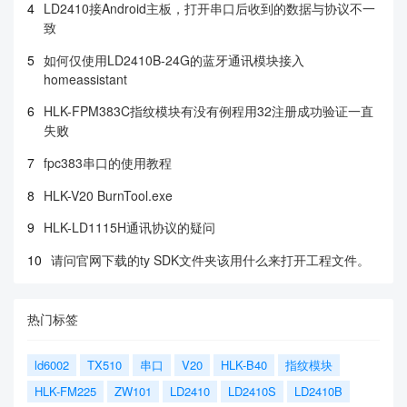
4
LD2410接Android主板，打开串口后收到的数据与协议不一
致
5
如何仅使用LD2410B-24G的蓝牙通讯模块接入
homeassistant
6
HLK-FPM383C指纹模块有没有例程用32注册成功验证一直
失败
7
fpc383串口的使用教程
8
HLK-V20 BurnTool.exe
9
HLK-LD1115H通讯协议的疑问
10
请问官网下载的ty SDK文件夹该用什么来打开工程文件。
热门标签
ld6002
TX510
串口
V20
HLK-B40
指纹模块
HLK-FM225
ZW101
LD2410
LD2410S
LD2410B