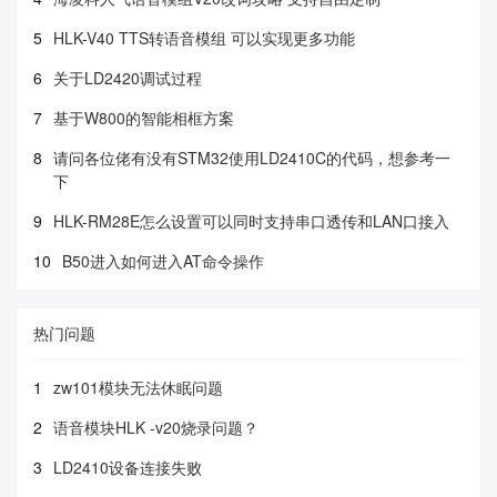
5
HLK-V40 TTS转语音模组 可以实现更多功能
6
关于LD2420调试过程
7
基于W800的智能相框方案
8
请问各位佬有没有STM32使用LD2410C的代码，想参考一
下
9
HLK-RM28E怎么设置可以同时支持串口透传和LAN口接入
10
B50进入如何进入AT命令操作
热门问题
1
zw101模块无法休眠问题
2
语音模块HLK -v20烧录问题？
3
LD2410设备连接失败