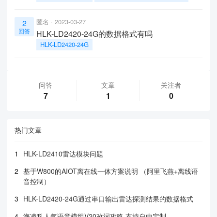
匿名
2023-03-27
2
回答
HLK-LD2420-24G的数据格式有吗
HLK-LD2420-24G
问答
文章
关注者
7
1
0
热门文章
1
HLK-LD2410雷达模块问题
2
基于W800的AIOT离在线一体方案说明 （阿里飞燕+离线语
音控制）
3
HLK-LD2420-24G通过串口输出雷达探测结果的数据格式
4
海凌科人气语音模组V20改词攻略 支持自由定制