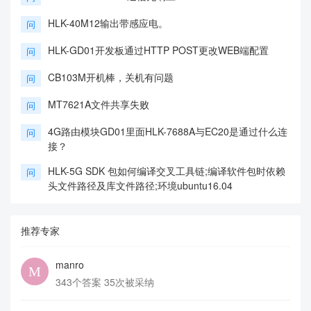
HLK-40M12输出带感应电。
问
HLK-GD01开发板通过HTTP POST更改WEB端配置
问
CB103M开机棒，关机有问题
问
MT7621A文件共享失败
问
4G路由模块GD01里面HLK-7688A与EC20是通过什么连
问
接？
HLK-5G SDK 包如何编译交叉工具链;编译软件包时依赖
问
头文件路径及库文件路径;环境ubuntu16.04
推荐专家
manro
343个答案 35次被采纳