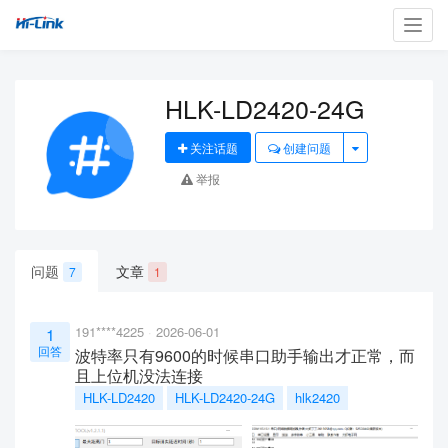
Toggl
navig
HLK-LD2420-24G
关注话题
创建问题
举报
问题
文章
7
1
191****4225
2026-06-01
1
回答
波特率只有9600的时候串口助手输出才正常，而
且上位机没法连接
HLK-LD2420
HLK-LD2420-24G
hlk2420