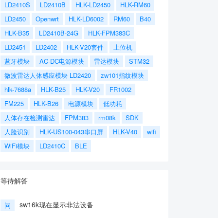
LD2410S
LD2410B
HLK-LD2450
HLK-RM60
LD2450
Openwrt
HLK-LD6002
RM60
B40
HLK-B35
LD2410B-24G
HLK-FPM383C
LD2451
LD2402
HLK-V20套件
上位机
蓝牙模块
AC-DC电源模块
雷达模块
STM32
微波雷达人体感应模块 LD2420
zw101指纹模块
hlk-7688a
HLK-B25
HLK-V20
FR1002
FM225
HLK-B26
电源模块
低功耗
人体存在检测雷达
FPM383
rm08k
SDK
人脸识别
HLK-US100-043串口屏
HLK-V40
wifi
WiFi模块
LD2410C
BLE
等待解答
sw16k现在显示非法设备
问