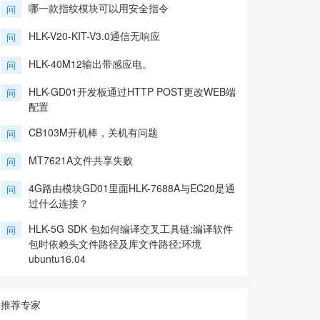
哪一款指纹模块可以用安全指令
问
HLK-V20-KIT-V3.0通信无响应
问
HLK-40M12输出带感应电。
问
HLK-GD01开发板通过HTTP POST更改WEB端
问
配置
CB103M开机棒，关机有问题
问
MT7621A文件共享失败
问
4G路由模块GD01里面HLK-7688A与EC20是通
问
过什么连接？
HLK-5G SDK 包如何编译交叉工具链;编译软件
问
包时依赖头文件路径及库文件路径;环境
ubuntu16.04
推荐专家