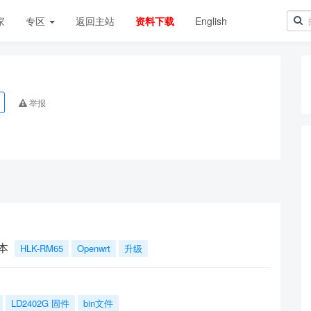
家
专区
返回主站
资料下载
English
举报
本
HLK-RM65
Openwrt
升级
LD2402G 固件
bin文件