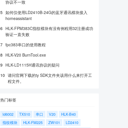
协议不一致
5
如何仅使用LD2410B-24G的蓝牙通讯模块接入
homeassistant
6
HLK-FPM383C指纹模块有没有例程用32注册成功
验证一直失败
7
fpc383串口的使用教程
8
HLK-V20 BurnTool.exe
9
HLK-LD1115H通讯协议的疑问
10
请问官网下载的ty SDK文件夹该用什么来打开工
程文件。
热门标签
ld6002
TX510
串口
V20
HLK-B40
指纹模块
HLK-FM225
ZW101
LD2410