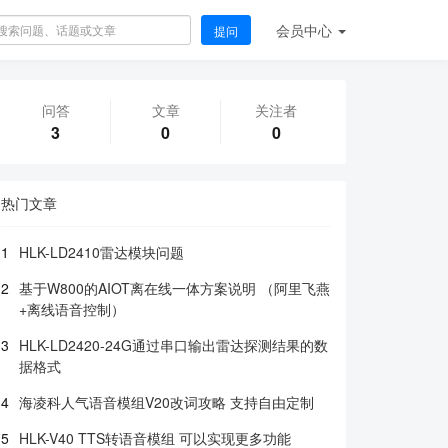
会员
中心
提问
问答
文章
关注者
3
0
0
热门文章
1
HLK-LD2410雷达模块问题
2
基于W800的AIOT离在线一体方案说明 （阿里飞燕
+离线语音控制）
3
HLK-LD2420-24G通过串口输出雷达探测结果的数
据格式
4
海凌科人气语音模组V20改词攻略 支持自由定制
5
HLK-V40 TTS转语音模组 可以实现更多功能