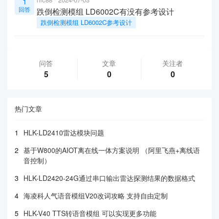
1
回答
跌倒检测模组 LD6002C有没有参考设计
跌倒检测模组 LD6002C参考设计
问答
文章
关注者
5
0
0
热门文章
1
HLK-LD2410雷达模块问题
2
基于W800的AIOT离在线一体方案说明 （阿里飞燕+离线语
音控制）
3
HLK-LD2420-24G通过串口输出雷达探测结果的数据格式
4
海凌科人气语音模组V20改词攻略 支持自由定制
5
HLK-V40 TTS转语音模组 可以实现更多功能