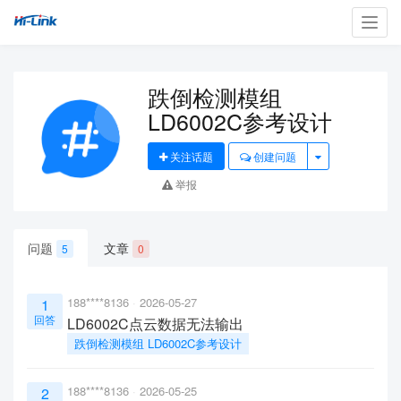
Toggl
navig
跌倒检测模组
LD6002C参考设计
关注话题
创建问题
举报
问题
文章
5
0
188****8136
2026-05-27
1
回答
LD6002C点云数据无法输出
跌倒检测模组 LD6002C参考设计
188****8136
2026-05-25
2