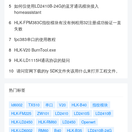
5
如何仅使用LD2410B-24G的蓝牙通讯模块接入
homeassistant
6
HLK-FPM383C指纹模块有没有例程用32注册成功验证一直
失败
7
fpc383串口的使用教程
8
HLK-V20 BurnTool.exe
9
HLK-LD1115H通讯协议的疑问
10
请问官网下载的ty SDK文件夹该用什么来打开工程文件。
热门标签
ld6002
TX510
串口
V20
HLK-B40
指纹模块
HLK-FM225
ZW101
LD2410
LD2410S
LD2410B
HLK-LD2450
HLK-RM60
LD2450
Openwrt
HLK-LD6002
RM60
B40
HLK-B35
LD2410B-24G