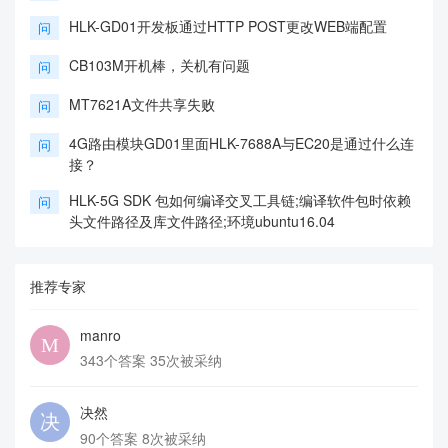
HLK-GD01开发板通过HTTP POST更改WEB端配置
问
CB103M开机棒，关机有问题
问
MT7621A文件共享失败
问
4G路由模块GD01里面HLK-7688A与EC20是通过什么连
问
接？
HLK-5G SDK 包如何编译交叉工具链;编译软件包时依赖
问
头文件路径及库文件路径;环境ubuntu16.04
推荐专家
manro
343个答案 35次被采纳
决然
90个答案 8次被采纳