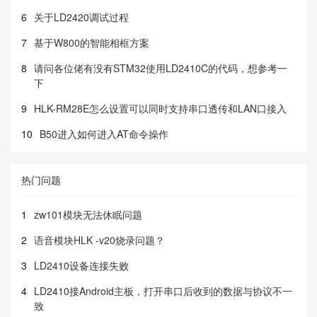
6
关于LD2420调试过程
7
基于W800的智能相框方案
8
请问各位佬有没有STM32使用LD2410C的代码，想参考一
下
9
HLK-RM28E怎么设置可以同时支持串口透传和LAN口接入
10
B50进入如何进入AT命令操作
热门问题
1
zw101模块无法休眠问题
2
语音模块HLK -v20烧录问题？
3
LD2410设备连接失败
4
LD2410接Android主板，打开串口后收到的数据与协议不一
致