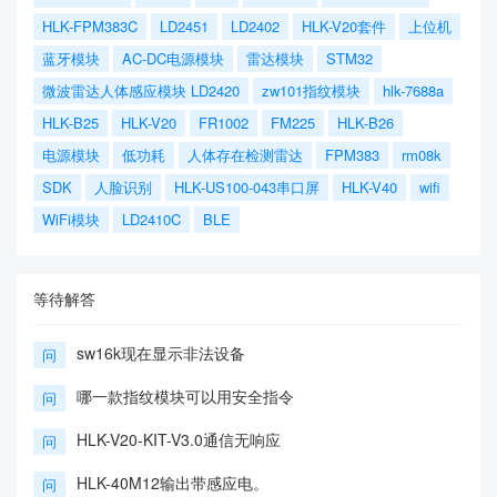
HLK-FPM383C
LD2451
LD2402
HLK-V20套件
上位机
蓝牙模块
AC-DC电源模块
雷达模块
STM32
微波雷达人体感应模块 LD2420
zw101指纹模块
hlk-7688a
HLK-B25
HLK-V20
FR1002
FM225
HLK-B26
电源模块
低功耗
人体存在检测雷达
FPM383
rm08k
SDK
人脸识别
HLK-US100-043串口屏
HLK-V40
wifi
WiFi模块
LD2410C
BLE
等待解答
sw16k现在显示非法设备
问
哪一款指纹模块可以用安全指令
问
HLK-V20-KIT-V3.0通信无响应
问
HLK-40M12输出带感应电。
问